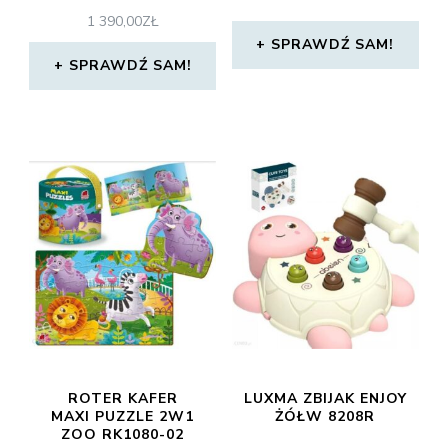
1 390,00
ZŁ
SPRAWDŹ SAM!
SPRAWDŹ SAM!
ROTER KAFER
LUXMA ZBIJAK ENJOY
MAXI PUZZLE 2W1
ŻÓŁW 8208R
ZOO RK1080-02