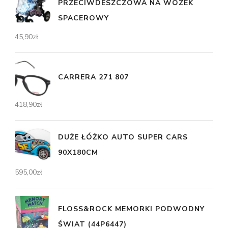
PRZECIWDESZCZOWA NA WÓZEK
SPACEROWY
45,90
zł
CARRERA 271 807
418,90
zł
DUŻE ŁÓŻKO AUTO SUPER CARS
90X180CM
595,00
zł
FLOSS&ROCK MEMORKI PODWODNY
ŚWIAT (44P6447)