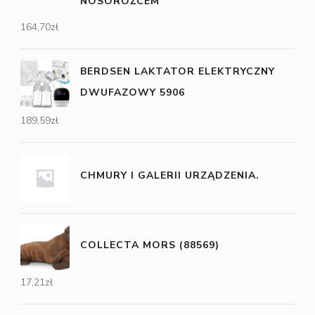
NOSOROŻCEM
164,70
zł
BERDSEN LAKTATOR ELEKTRYCZNY
DWUFAZOWY 5906
189,59
zł
CHMURY I GALERII URZĄDZENIA.
COLLECTA MORS (88569)
17,21
zł