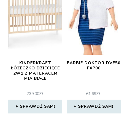
KINDERKRAFT
BARBIE DOKTOR DVF50
ŁÓŻECZKO DZIECIĘCE
FXP00
2W1 Z MATERACEM
MIA BIAŁE
739,00
ZŁ
61,69
ZŁ
SPRAWDŹ SAM!
SPRAWDŹ SAM!