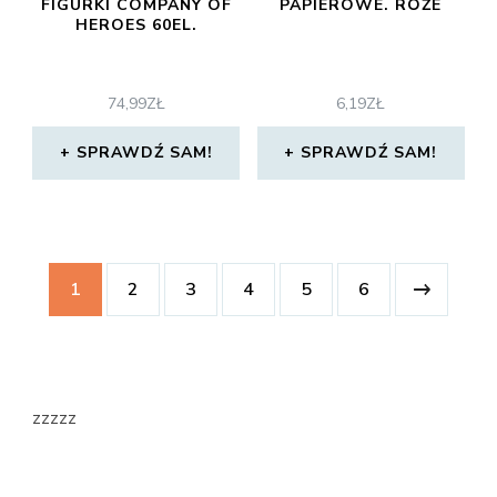
FIGURKI COMPANY OF
PAPIEROWE. RÓŻE
HEROES 60EL.
74,99
ZŁ
6,19
ZŁ
SPRAWDŹ SAM!
SPRAWDŹ SAM!
1
2
3
4
5
6
zzzzz