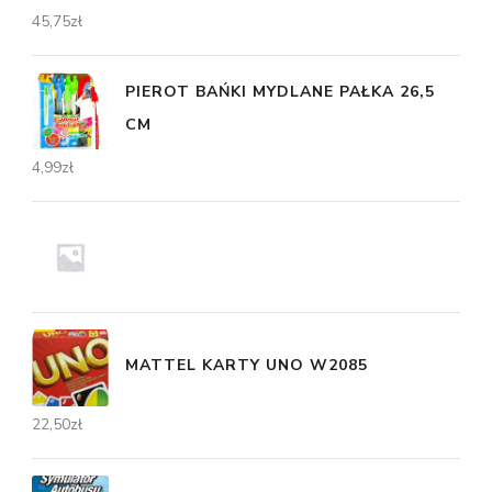
45,75
zł
PIEROT BAŃKI MYDLANE PAŁKA 26,5
CM
4,99
zł
MATTEL KARTY UNO W2085
22,50
zł