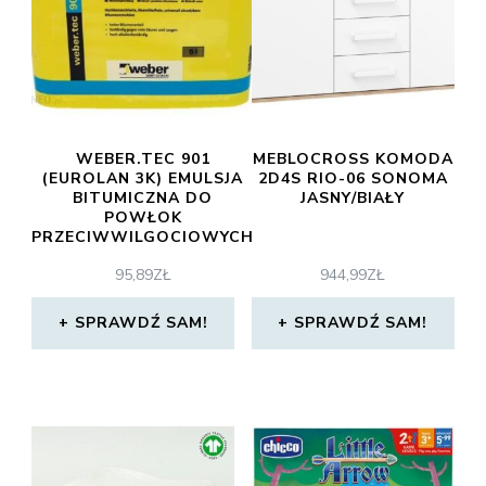
WEBER.TEC 901
MEBLOCROSS KOMODA
(EUROLAN 3K) EMULSJA
2D4S RIO-06 SONOMA
BITUMICZNA DO
JASNY/BIAŁY
POWŁOK
PRZECIWWILGOCIOWYCH
5L
95,89
ZŁ
944,99
ZŁ
SPRAWDŹ SAM!
SPRAWDŹ SAM!