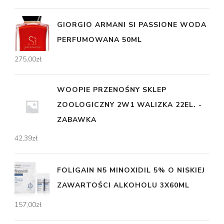
GIORGIO ARMANI SI PASSIONE WODA
PERFUMOWANA 50ML
275,00
zł
WOOPIE PRZENOŚNY SKLEP
ZOOLOGICZNY 2W1 WALIZKA 22EL. -
ZABAWKA
42,39
zł
FOLIGAIN N5 MINOXIDIL 5% O NISKIEJ
ZAWARTOŚCI ALKOHOLU 3X60ML
157,00
zł