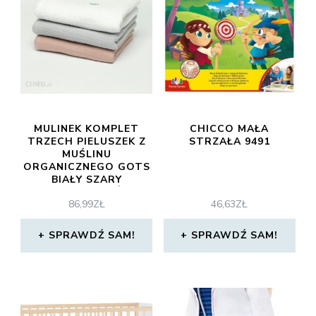
MULINEK KOMPLET
CHICCO MAŁA
TRZECH PIELUSZEK Z
STRZAŁA 9491
MUŚLINU
ORGANICZNEGO GOTS
BIAŁY SZARY
PUDROWY RÓŻ
86,99
ZŁ
46,63
ZŁ
SPRAWDŹ SAM!
SPRAWDŹ SAM!