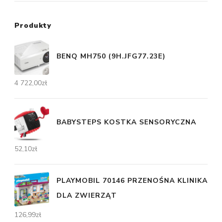
Produkty
BENQ MH750 (9H.JFG77.23E)
4 722,00
zł
BABYSTEPS KOSTKA SENSORYCZNA
52,10
zł
PLAYMOBIL 70146 PRZENOŚNA KLINIKA
DLA ZWIERZĄT
126,99
zł