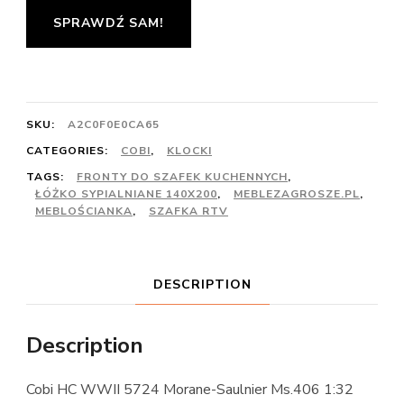
SPRAWDŹ SAM!
SKU:
A2C0F0E0CA65
CATEGORIES:
COBI
,
KLOCKI
TAGS:
FRONTY DO SZAFEK KUCHENNYCH
,
ŁÓŻKO SYPIALNIANE 140X200
,
MEBLEZAGROSZE.PL
,
MEBLOŚCIANKA
,
SZAFKA RTV
DESCRIPTION
Description
Cobi HC WWII 5724 Morane-Saulnier Ms.406 1:32