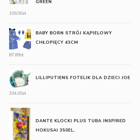
GREEN
109,00
zł
BABY BORN STRÓJ KĄPIELOWY
CHŁOPIĘCY 43CM
87,89
zł
LILLIPUTIENS FOTELIK DLA DZIECI JOE
334,00
zł
DANTE KLOCKI PLUS TUBA INSPIRED
HOKUSAI 350EL.