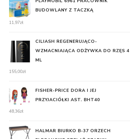
PLAYMOBIL 6961 PRACOWNIK
BUDOWLANY Z TACZKĄ
11,97
zł
CILIASH REGENERUJĄCO-
WZMACNIAJĄCA ODŻYWKA DO RZĘS 4
ML
155,00
zł
FISHER-PRICE DORA I JEJ
PRZYJACIÓŁKI AST. BHT40
48,36
zł
HALMAR BIURKO B-37 ORZECH