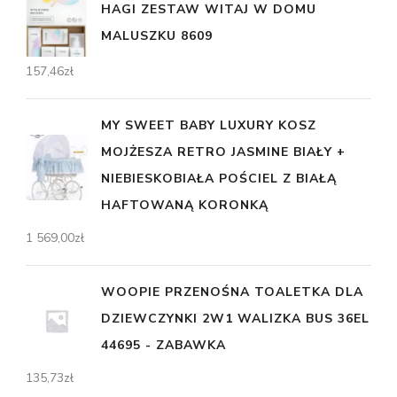
HAGI ZESTAW WITAJ W DOMU
MALUSZKU 8609
157,46
zł
MY SWEET BABY LUXURY KOSZ
MOJŻESZA RETRO JASMINE BIAŁY +
NIEBIESKOBIAŁA POŚCIEL Z BIAŁĄ
HAFTOWANĄ KORONKĄ
1 569,00
zł
WOOPIE PRZENOŚNA TOALETKA DLA
DZIEWCZYNKI 2W1 WALIZKA BUS 36EL
44695 - ZABAWKA
135,73
zł