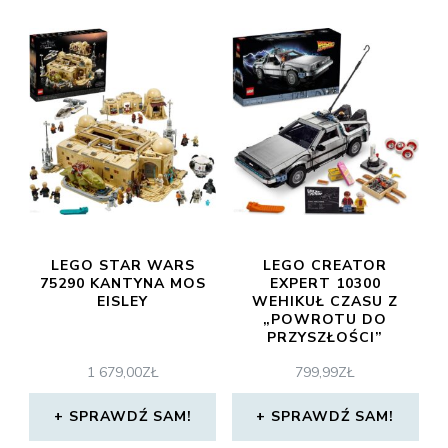
LEGO STAR WARS
LEGO CREATOR
75290 KANTYNA MOS
EXPERT 10300
EISLEY
WEHIKUŁ CZASU Z
„POWROTU DO
PRZYSZŁOŚCI”
1 679,00
ZŁ
799,99
ZŁ
SPRAWDŹ SAM!
SPRAWDŹ SAM!