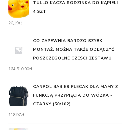
TULLO KACZA RODZINKA DO KĄPIELI
4 SZT
26,19
zł
CO ZAPEWNIA BARDZO SZYBKI
MONTAŻ. MOŻNA TAKŻE ODŁĄCZYĆ
POSZCZEGÓLNE CZĘŚCI ZESTAWU
164 510,00
zł
CANPOL BABIES PLECAK DLA MAMY Z
FUNKCJĄ PRZYPIĘCIA DO WÓZKA -
CZARNY (50/102)
118,97
zł