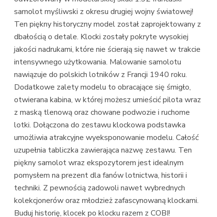
samolot myśliwski z okresu drugiej wojny światowej!
Ten piękny historyczny model został zaprojektowany z
dbałością o detale. Klocki zostały pokryte wysokiej
jakości nadrukami, które nie ścierają się nawet w trakcie
intensywnego użytkowania. Malowanie samolotu
nawiązuje do polskich lotników z Francji 1940 roku.
Dodatkowe zalety modelu to obracające się śmigło,
otwierana kabina, w której możesz umieścić pilota wraz
z maską tlenową oraz chowane podwozie i ruchome
lotki. Dołączona do zestawu klockowa podstawka
umożliwia atrakcyjne wyeksponowanie modelu. Całość
uzupełnia tabliczka zawierająca nazwę zestawu. Ten
piękny samolot wraz ekspozytorem jest idealnym
pomysłem na prezent dla fanów lotnictwa, historii i
techniki. Z pewnością zadowoli nawet wybrednych
kolekcjonerów oraz młodzież zafascynowaną klockami.
Buduj historię, klocek po klocku razem z COBI!