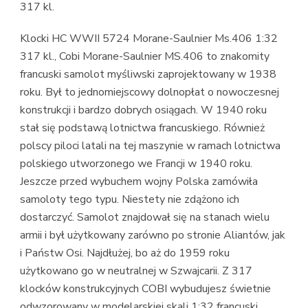
317 kl.
Klocki HC WWII 5724 Morane-Saulnier Ms.406 1:32
317 kl., Cobi Morane-Saulnier MS.406 to znakomity
francuski samolot myśliwski zaprojektowany w 1938
roku. Był to jednomiejscowy dolnopłat o nowoczesnej
konstrukcji i bardzo dobrych osiągach. W 1940 roku
stał się podstawą lotnictwa francuskiego. Również
polscy piloci latali na tej maszynie w ramach lotnictwa
polskiego utworzonego we Francji w 1940 roku.
Jeszcze przed wybuchem wojny Polska zamówiła
samoloty tego typu. Niestety nie zdążono ich
dostarczyć. Samolot znajdował się na stanach wielu
armii i był użytkowany zarówno po stronie Aliantów, jak
i Państw Osi. Najdłużej, bo aż do 1959 roku
użytkowano go w neutralnej w Szwajcarii. Z 317
klocków konstrukcyjnych COBI wybudujesz świetnie
odwzorowany w modelarskiej skali 1:32 francuski