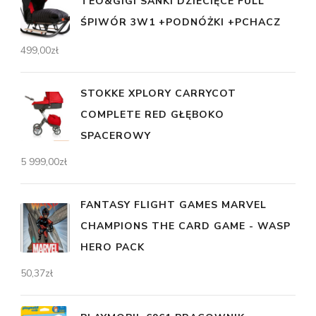
TEO&GIGI SANKI DZIECIĘCE FULL
ŚPIWÓR 3W1 +PODNÓŻKI +PCHACZ
499,00
zł
STOKKE XPLORY CARRYCOT
COMPLETE RED GŁĘBOKO
SPACEROWY
5 999,00
zł
FANTASY FLIGHT GAMES MARVEL
CHAMPIONS THE CARD GAME - WASP
HERO PACK
50,37
zł