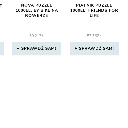
Y
NOVA PUZZLE
PIATNIK PUZZLE
1000EL. BY BIKE NA
1000EL. FRIENDS FOR
ROWERZE
LIFE
.
59,21
ZŁ
57,36
ZŁ
SPRAWDŹ SAM!
SPRAWDŹ SAM!