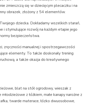
e zmieszczą się w dziecięcym plecaczku i na
inny obrazek, złożony z 54 elementów.
Twojego dziecka. Dokładamy wszelkich starań,
ne i stymulujące rozwój na każdym etapie jego
ze normy bezpieczeństwa.
ci, zręczności manualnej i spostrzegawczości
ujące elementy. To także doskonały trening
ruchową, a także okazja do kreatywnego
eżowe, blat na stół ogrodowy, wieszak z
ble młodzieżowe z łóżkiem, małe kanapy narożne z
szafka, twarde materace, łózko dwuosobowe,