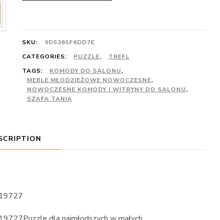
SKU:
9D5365F6DD7E
CATEGORIES:
PUZZLE
,
TREFL
TAGS:
KOMODY DO SALONU
,
MEBLE MŁODZIEŻOWE NOWOCZESNE
,
NOWOCZESNE KOMODY I WITRYNY DO SALONU
,
SZAFA TANIA
SCRIPTION
e 19727
e 19727Puzzle dla najmłodszych w małych,