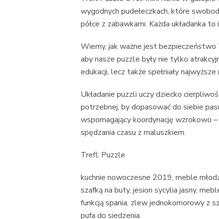
wygodnych pudełeczkach, które swobodni
półce z zabawkami. Każda układanka to 
Wiemy, jak ważne jest bezpieczeństwo 
aby nasze puzzle były nie tylko atrakcyj
edukacji, lecz także spełniały najwyżs
Układanie puzzli uczy dziecko cierpliwoś
potrzebnej, by dopasować do siebie pas
wspomagający koordynację wzrokowo – 
spędzania czasu z maluszkiem.
Trefl: Puzzle
kuchnie nowoczesne 2019, meble młodzi
szafką na buty, jesion sycylia jasny, me
funkcją spania, zlew jednokomorowy z 
pufa do siedzenia