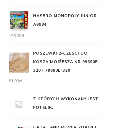
HASBRO MONOPOLY JUNIOR
A6984
195,00
zł
POSZEWKI 2-CZĘŚCI DO
KOSZA MOJŻESZA NR 99690E-
320 I 79690E-320
81,00
zł
Z KTÓRYCH WYKONANY JEST
FOTELIK.
CADA LAND ROVER ZDALNIE