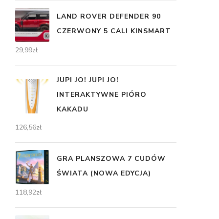
LAND ROVER DEFENDER 90
CZERWONY 5 CALI KINSMART
29,99
zł
JUPI JO! JUPI JO!
INTERAKTYWNE PIÓRO
KAKADU
126,56
zł
GRA PLANSZOWA 7 CUDÓW
ŚWIATA (NOWA EDYCJA)
118,92
zł