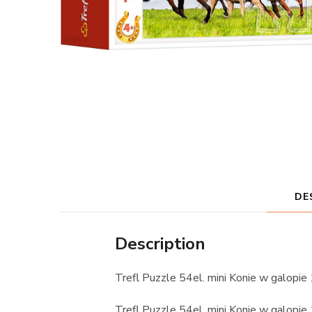
DE
Description
Trefl Puzzle 54el. mini Konie w galopi
Trefl Puzzle 54el. mini Konie w galopi