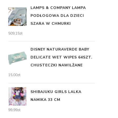
LAMPS & COMPANY LAMPA
PODŁOGOWA DLA DZIECI
SZARA W CHMURKI
509,15
zł
DISNEY NATURAVERDE BABY
DELICATE WET WIPES 64SZT.
CHUSTECZKI NAWILŻANE
15,00
zł
SHIBAJUKU GIRLS LALKA
NAMIKA 33 CM
99,99
zł