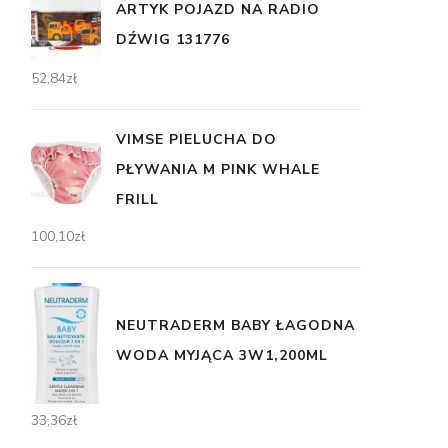
ARTYK POJAZD NA RADIO
DŹWIG 131776
52,84
zł
VIMSE PIELUCHA DO
PŁYWANIA M PINK WHALE
FRILL
100,10
zł
NEUTRADERM BABY ŁAGODNA
WODA MYJĄCA 3W1,200ML
33,36
zł