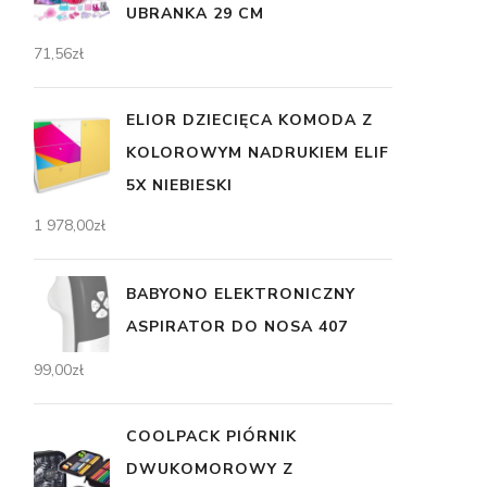
UBRANKA 29 CM
71,56
zł
ELIOR DZIECIĘCA KOMODA Z
KOLOROWYM NADRUKIEM ELIF
5X NIEBIESKI
1 978,00
zł
BABYONO ELEKTRONICZNY
ASPIRATOR DO NOSA 407
99,00
zł
COOLPACK PIÓRNIK
DWUKOMOROWY Z