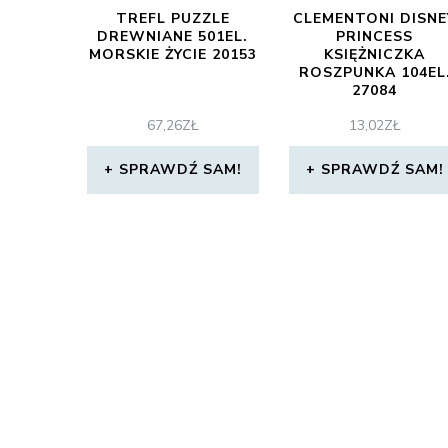
TREFL PUZZLE
CLEMENTONI DISNE
DREWNIANE 501EL.
PRINCESS
MORSKIE ŻYCIE 20153
KSIĘŻNICZKA
ROSZPUNKA 104EL
27084
67,26
ZŁ
13,02
ZŁ
SPRAWDŹ SAM!
SPRAWDŹ SAM!