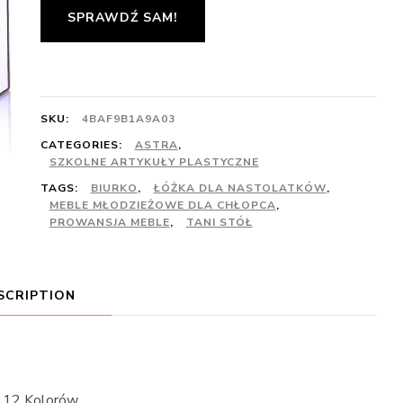
SPRAWDŹ SAM!
SKU:
4BAF9B1A9A03
CATEGORIES:
ASTRA
,
SZKOLNE ARTYKUŁY PLASTYCZNE
TAGS:
BIURKO
,
ŁÓŻKA DLA NASTOLATKÓW
,
MEBLE MŁODZIEŻOWE DLA CHŁOPCA
,
PROWANSJA MEBLE
,
TANI STÓŁ
SCRIPTION
e 12 Kolorów