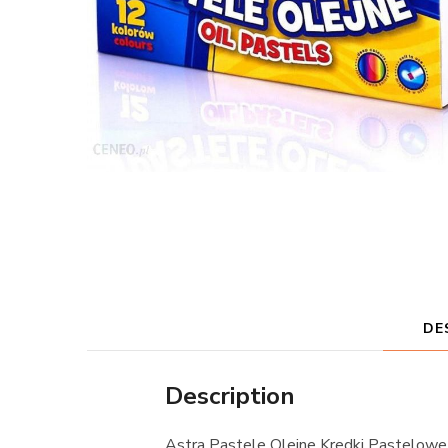
DE
Description
Astra Pastele Olejne Kredki Pastelow