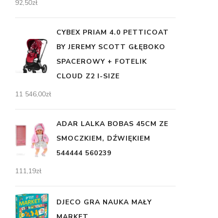
92,50
zł
CYBEX PRIAM 4.0 PETTICOAT
BY JEREMY SCOTT GŁĘBOKO
SPACEROWY + FOTELIK
CLOUD Z2 I-SIZE
11 546,00
zł
ADAR LALKA BOBAS 45CM ZE
SMOCZKIEM, DŹWIĘKIEM
544444 560239
111,19
zł
DJECO GRA NAUKA MAŁY
MARKET