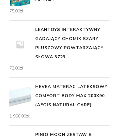
75,00
zł
LEANTOYS INTERAKTYWNY
GADAJĄCY CHOMIK SZARY
PLUSZOWY POWTARZAJĄCY
SŁOWA 3723
72,00
zł
HEVEA MATERAC LATEKSOWY
COMFORT BODY MAX 200X90
(AEGIS NATURAL CARE)
1 966,00
zł
PINIO MOON ZESTAW B