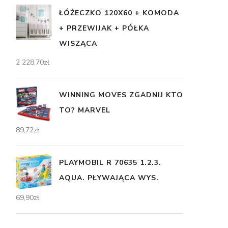
ŁÓŻECZKO 120X60 + KOMODA
+ PRZEWIJAK + PÓŁKA
WISZĄCA
2 228,70
zł
WINNING MOVES ZGADNIJ KTO
TO? MARVEL
89,72
zł
PLAYMOBIL R 70635 1.2.3.
AQUA. PŁYWAJĄCA WYS.
69,90
zł