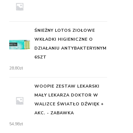
ŚNIEŻNY LOTOS ZIOŁOWE
WKŁADKI HIGIENICZNE O
DZIAŁANIU ANTYBAKTERYJNYM
6SZT
28,80
zł
WOOPIE ZESTAW LEKARSKI
MAŁY LEKARZA DOKTOR W
WALIZCE ŚWIATŁO DŹWIĘK +
AKC. - ZABAWKA
54,98
zł