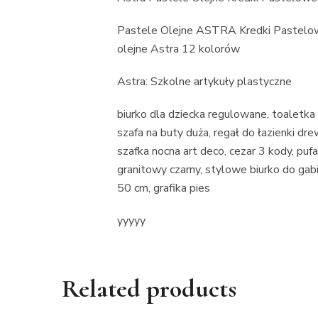
Pastele Olejne ASTRA Kredki Pastelo
olejne Astra 12 kolorów
Astra: Szkolne artykuły plastyczne
biurko dla dziecka regulowane, toaletka b
szafa na buty duża, regał do łazienki dre
szafka nocna art deco, cezar 3 kody, p
granitowy czarny, stylowe biurko do gabi
50 cm, grafika pies
yyyyy
Related products