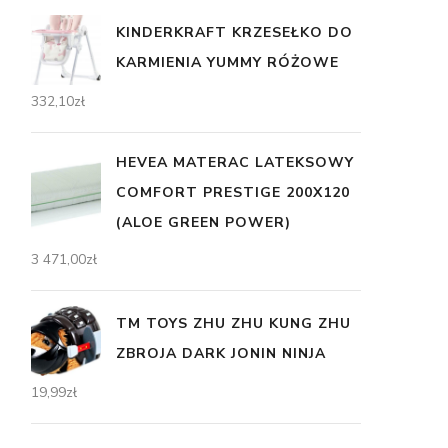
KINDERKRAFT KRZESEŁKO DO
KARMIENIA YUMMY RÓŻOWE
332,10
zł
HEVEA MATERAC LATEKSOWY
COMFORT PRESTIGE 200X120
(ALOE GREEN POWER)
3 471,00
zł
TM TOYS ZHU ZHU KUNG ZHU
ZBROJA DARK JONIN NINJA
19,99
zł