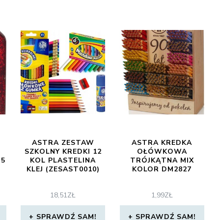
ASTRA ZESTAW
ASTRA KREDKA
SZKOLNY KREDKI 12
OŁÓWKOWA
 5
KOL PLASTELINA
TRÓJKĄTNA MIX
KLEJ (ZESAST0010)
KOLOR DM2827
18,51
ZŁ
1,99
ZŁ
SPRAWDŹ SAM!
SPRAWDŹ SAM!