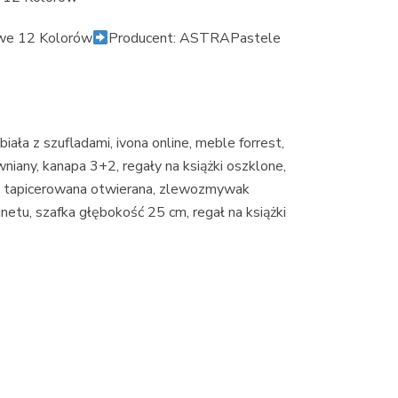
we 12 Kolorów
Producent: ASTRAPastele
iała z szufladami, ivona online, meble forrest,
wniany, kanapa 3+2, regały na książki oszklone,
ufa tapicerowana otwierana, zlewozmywak
netu, szafka głębokość 25 cm, regał na książki