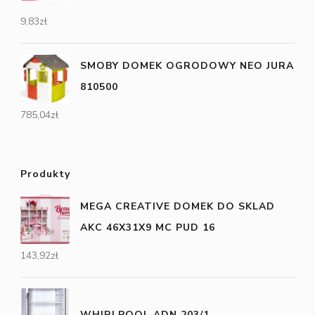
9,83
zł
SMOBY DOMEK OGRODOWY NEO JURA
810500
785,04
zł
Produkty
MEGA CREATIVE DOMEK DO SKLAD
AKC 46X31X9 MC PUD 16
143,92
zł
WHIRLPOOL ADN 203/1