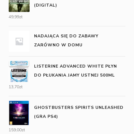
(DIGITAL)
49,99
zł
NADAJĄCA SIĘ DO ZABAWY
ZARÓWNO W DOMU
LISTERINE ADVANCED WHITE PŁYN
DO PŁUKANIA JAMY USTNEJ 500ML
13,70
zł
GHOSTBUSTERS SPIRITS UNLEASHED
(GRA PS4)
159,00
zł