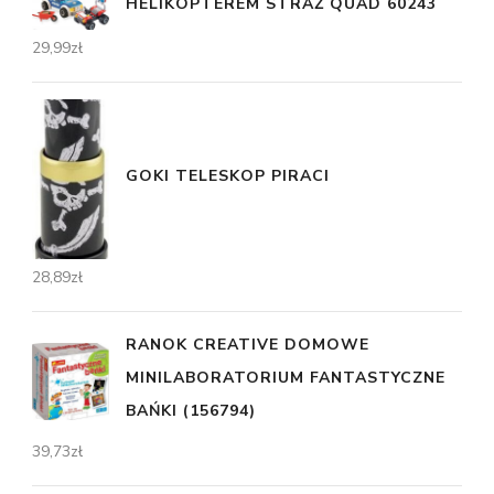
HELIKOPTEREM STRAŻ QUAD 60243
29,99
zł
GOKI TELESKOP PIRACI
28,89
zł
RANOK CREATIVE DOMOWE
MINILABORATORIUM FANTASTYCZNE
BAŃKI (156794)
39,73
zł