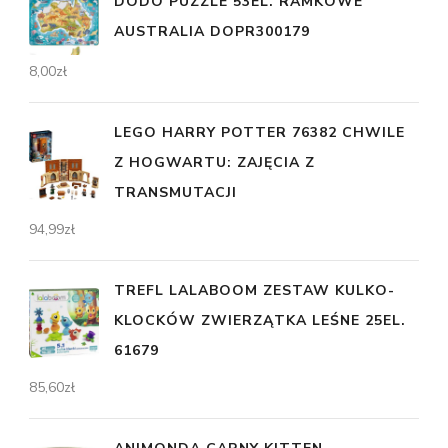
DODO PUZZLE 53EL. RAMKOWE
AUSTRALIA DOPR300179
8,00
zł
LEGO HARRY POTTER 76382 CHWILE
Z HOGWARTU: ZAJĘCIA Z
TRANSMUTACJI
94,99
zł
TREFL LALABOOM ZESTAW KULKO-
KLOCKÓW ZWIERZĄTKA LEŚNE 25EL.
61679
85,60
zł