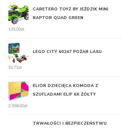
CARETERO TOYZ BY JEŹDZIK MINI
RAPTOR QUAD GREEN
135,00
zł
LEGO CITY 60247 POŻAR LASU
32,73
zł
ELIOR DZIECIĘCA KOMODA Z
SZUFLADAMI ELIF 6X ŻÓŁTY
2 558,00
zł
TRWAŁOŚCI I BEZPIECZEŃSTWU