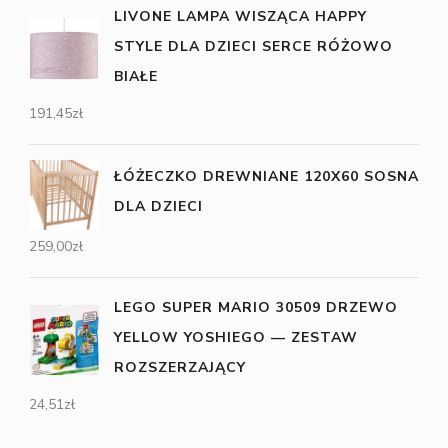
LIVONE LAMPA WISZĄCA HAPPY
STYLE DLA DZIECI SERCE RÓŻOWO
BIAŁE
191,45
zł
ŁÓŻECZKO DREWNIANE 120X60 SOSNA
DLA DZIECI
259,00
zł
LEGO SUPER MARIO 30509 DRZEWO
YELLOW YOSHIEGO — ZESTAW
ROZSZERZAJĄCY
24,51
zł