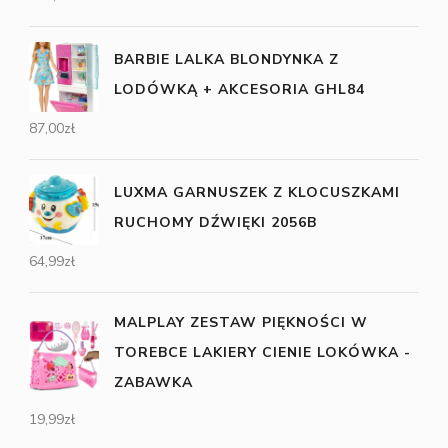
BARBIE LALKA BLONDYNKA Z
LODÓWKĄ + AKCESORIA GHL84
87,00
zł
LUXMA GARNUSZEK Z KLOCUSZKAMI
RUCHOMY DŹWIĘKI 2056B
64,99
zł
MALPLAY ZESTAW PIĘKNOŚCI W
TOREBCE LAKIERY CIENIE LOKÓWKA -
ZABAWKA
19,99
zł