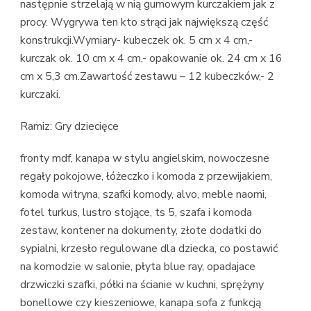
następnie strzelają w nią gumowym kurczakiem jak z
procy. Wygrywa ten kto strąci jak największą część
konstrukcji.Wymiary- kubeczek ok. 5 cm x 4 cm,-
kurczak ok. 10 cm x 4 cm,- opakowanie ok. 24 cm x 16
cm x 5,3 cm.Zawartość zestawu – 12 kubeczków,- 2
kurczaki.
Ramiz: Gry dziecięce
fronty mdf, kanapa w stylu angielskim, nowoczesne
regały pokojowe, łóżeczko i komoda z przewijakiem,
komoda witryna, szafki komody, alvo, meble naomi,
fotel turkus, lustro stojące, ts 5, szafa i komoda
zestaw, kontener na dokumenty, złote dodatki do
sypialni, krzesło regulowane dla dziecka, co postawić
na komodzie w salonie, płyta blue ray, opadajace
drzwiczki szafki, półki na ścianie w kuchni, sprężyny
bonellowe czy kieszeniowe, kanapa sofa z funkcją