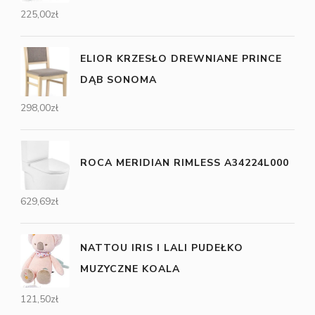
225,00
zł
ELIOR KRZESŁO DREWNIANE PRINCE
DĄB SONOMA
298,00
zł
ROCA MERIDIAN RIMLESS A34224L000
629,69
zł
NATTOU IRIS I LALI PUDEŁKO
MUZYCZNE KOALA
121,50
zł