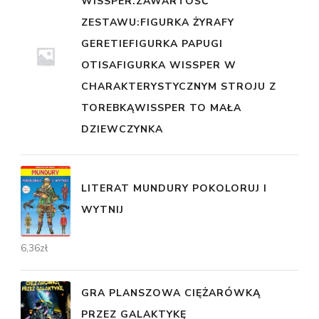
WISSPER.ZAWARTOŚĆ
ZESTAWU:FIGURKA ŻYRAFY
GERETIEFIGURKA PAPUGI
OTISAFIGURKA WISSPER W
CHARAKTERYSTYCZNYM STROJU Z
TOREBKĄWISSPER TO MAŁA
DZIEWCZYNKA
LITERAT MUNDURY POKOLORUJ I
WYTNIJ
6,36
zł
GRA PLANSZOWA CIĘŻARÓWKĄ
PRZEZ GALAKTYKĘ