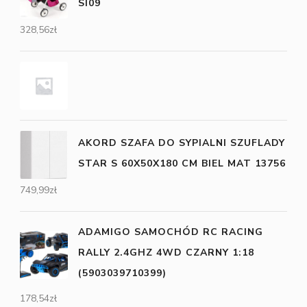
SI09
328,56
zł
AKORD SZAFA DO SYPIALNI SZUFLADY
STAR S 60X50X180 CM BIEL MAT 13756
749,99
zł
ADAMIGO SAMOCHÓD RC RACING
RALLY 2.4GHZ 4WD CZARNY 1:18
(5903039710399)
178,54
zł