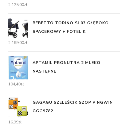
2 125,00
zł
BEBETTO TORINO SI 03 GŁĘBOKO
SPACEROWY + FOTELIK
2 199,00
zł
APTAMIL PRONUTRA 2 MLEKO
NASTĘPNE
104,40
zł
GAGAGU SZELEŚCIK SZOP PINGWIN
GGG9782
16,99
zł