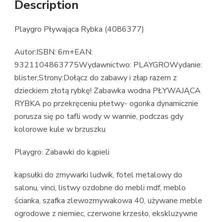
Description
Playgro Pływająca Rybka (4086377)
Autor:ISBN: 6m+EAN:
9321104863775Wydawnictwo: PLAYGROWydanie:
blister,Strony:Dołącz do zabawy i złap razem z
dzieckiem złotą rybkę! Zabawka wodna PŁYWAJĄCA
RYBKA po przekręceniu płetwy- ogonka dynamicznie
porusza się po tafli wody w wannie, podczas gdy
kolorowe kule w brzuszku
Playgro: Zabawki do kąpieli
kapsułki do zmywarki ludwik, fotel metalowy do
salonu, vinci, listwy ozdobne do mebli mdf, meblo
ścianka, szafka zlewozmywakowa 40, używane meble
ogrodowe z niemiec, czerwone krzesło, ekskluzywne