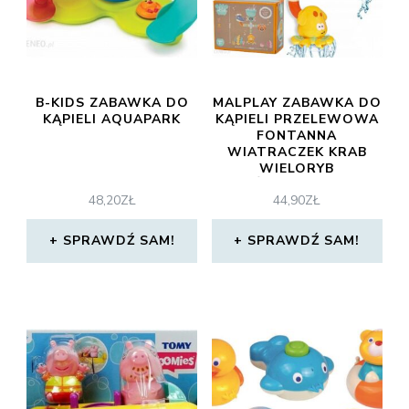
B-KIDS ZABAWKA DO
MALPLAY ZABAWKA DO
KĄPIELI AQUAPARK
KĄPIELI PRZELEWOWA
FONTANNA
WIATRACZEK KRAB
WIELORYB
OŚMIORNICZKA
48,20
ZŁ
44,90
ZŁ
(226512)
SPRAWDŹ SAM!
SPRAWDŹ SAM!