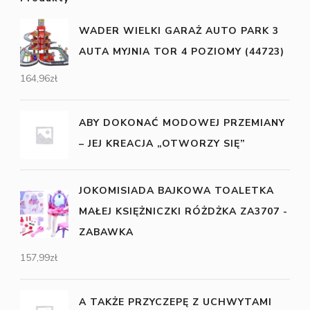
WADER WIELKI GARAŻ AUTO PARK 3
AUTA MYJNIA TOR 4 POZIOMY (44723)
164,96
zł
ABY DOKONAĆ MODOWEJ PRZEMIANY
– JEJ KREACJA „OTWORZY SIĘ”
JOKOMISIADA BAJKOWA TOALETKA
MAŁEJ KSIĘŻNICZKI RÓŻDŻKA ZA3707 -
ZABAWKA
157,99
zł
A TAKŻE PRZYCZEPĘ Z UCHWYTAMI