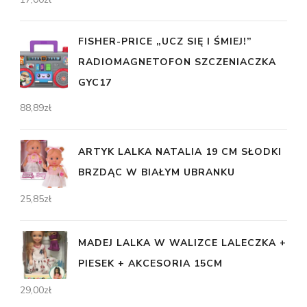
FISHER-PRICE „UCZ SIĘ I ŚMIEJ!”
RADIOMAGNETOFON SZCZENIACZKA
GYC17
88,89
zł
ARTYK LALKA NATALIA 19 CM SŁODKI
BRZDĄC W BIAŁYM UBRANKU
25,85
zł
MADEJ LALKA W WALIZCE LALECZKA +
PIESEK + AKCESORIA 15CM
29,00
zł