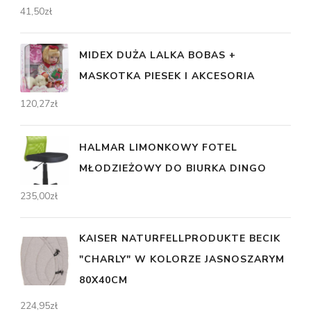
41,50
zł
MIDEX DUŻA LALKA BOBAS +
MASKOTKA PIESEK I AKCESORIA
120,27
zł
HALMAR LIMONKOWY FOTEL
MŁODZIEŻOWY DO BIURKA DINGO
235,00
zł
KAISER NATURFELLPRODUKTE BECIK
"CHARLY" W KOLORZE JASNOSZARYM
80X40CM
224,95
zł