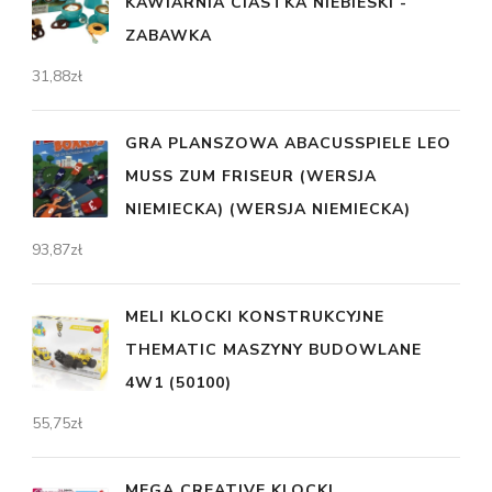
KAWIARNIA CIASTKA NIEBIESKI -
ZABAWKA
31,88
zł
GRA PLANSZOWA ABACUSSPIELE LEO
MUSS ZUM FRISEUR (WERSJA
NIEMIECKA) (WERSJA NIEMIECKA)
93,87
zł
MELI KLOCKI KONSTRUKCYJNE
THEMATIC MASZYNY BUDOWLANE
4W1 (50100)
55,75
zł
MEGA CREATIVE KLOCKI