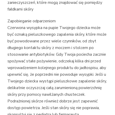
zanieczyszczeń, które mogą znajdować się pomiędzy
fałdkami skóry
Zapobieganie odparzeniom
Czerwona wysypka na pupie Twojego dziecka może
być oznaką pieluszkowego zapalenia skóry, które może
być powodowane przez wiele czynników, od zbyt
długiego kontaktu skóry z moczem i stolcem po
stosowanie antybiotyków. Gdy Twoja pociecha zacznie
spożywać stałe pożywienie, odczekaj kilka dni przed
wprowadzeniem kolejnego produktu do jadłospisu, aby
upewnić się, że poprzedni nie powoduje wysypki. Jeśli u
Twojego dziecka wystąpi pieluszkowe zapalenie skóry,
delikatnie oczyszczaj całą zarumienioną powierzchnię
skóry przy pomocy nawilżanych chusteczek.
Podrażnionej skórze również dobrze jest zapewnić
dostęp powietrza. Jeśli stan skóry się nie poprawia,
skonsultuj się z pediatrą lub farmaceutą.