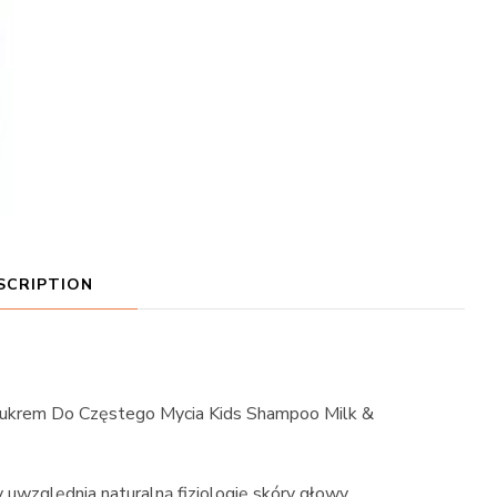
SCRIPTION
Cukrem Do Częstego Mycia Kids Shampoo Milk &
uwzględnia naturalną fizjologię skóry głowy