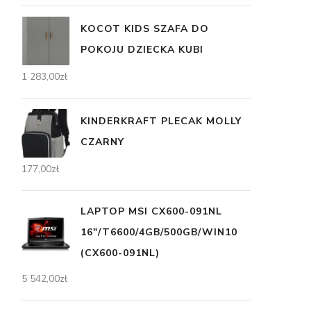
KOCOT KIDS SZAFA DO
POKOJU DZIECKA KUBI
1 283,00
zł
KINDERKRAFT PLECAK MOLLY
CZARNY
177,00
zł
LAPTOP MSI CX600-091NL
16"/T6600/4GB/500GB/WIN10
(CX600-091NL)
5 542,00
zł