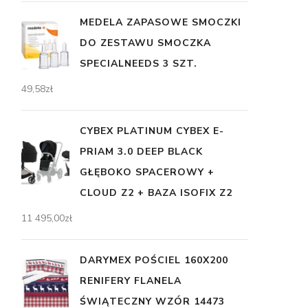
MEDELA ZAPASOWE SMOCZKI
DO ZESTAWU SMOCZKA
SPECIALNEEDS 3 SZT.
49,58
zł
CYBEX PLATINUM CYBEX E-
PRIAM 3.0 DEEP BLACK
GŁĘBOKO SPACEROWY +
CLOUD Z2 + BAZA ISOFIX Z2
11 495,00
zł
DARYMEX POŚCIEL 160X200
RENIFERY FLANELA
ŚWIĄTECZNY WZÓR 14473