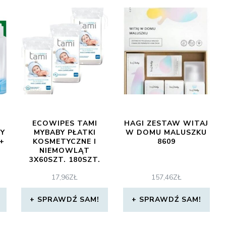
ECOWIPES TAMI
HAGI ZESTAW WITAJ
NY
MYBABY PŁATKI
W DOMU MALUSZKU
+
KOSMETYCZNE I
8609
NIEMOWLĄT
3X60SZT. 180SZT.
17,96
ZŁ
157,46
ZŁ
SPRAWDŹ SAM!
SPRAWDŹ SAM!