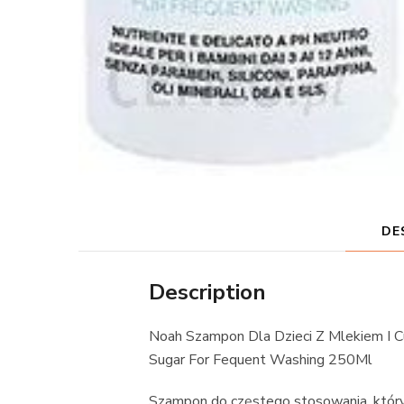
DE
Description
Noah Szampon Dla Dzieci Z Mlekiem I 
Sugar For Fequent Washing 250Ml
Szampon do częstego stosowania, który 