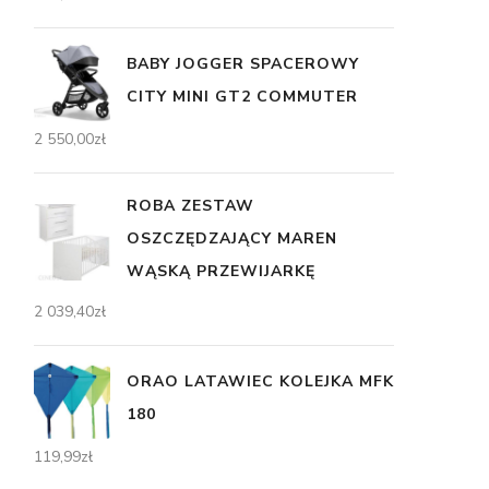
BABY JOGGER SPACEROWY
CITY MINI GT2 COMMUTER
2 550,00
zł
ROBA ZESTAW
OSZCZĘDZAJĄCY MAREN
WĄSKĄ PRZEWIJARKĘ
2 039,40
zł
ORAO LATAWIEC KOLEJKA MFK
180
119,99
zł