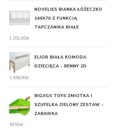
NOVELIES BIANKA ŁÓŻECZKO
140X70 Z FUNKCJĄ
TAPCZANIKA BIAŁE
1 201,50
zł
ELIOR BIAŁA KOMODA
DZIECIĘCA - BENNY 2D
1 938,00
zł
BIGJIGS TOYS ZMIOTKA I
SZUFELKA ZIELONY ZESTAW -
ZABAWKA
38,50
zł