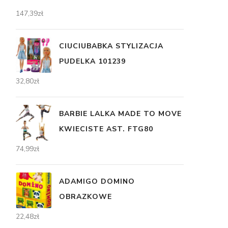
147,39
zł
CIUCIUBABKA STYLIZACJA
PUDELKA 101239
32,80
zł
BARBIE LALKA MADE TO MOVE
KWIECISTE AST. FTG80
74,99
zł
ADAMIGO DOMINO
OBRAZKOWE
22,48
zł