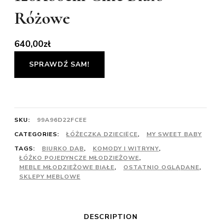
Różowe
640,00
zł
SPRAWDŹ SAM!
SKU:
99A96D22FCEE
CATEGORIES:
ŁÓŻECZKA DZIECIĘCE
,
MY SWEET BABY
TAGS:
BIURKO DĄB
,
KOMODY I WITRYNY
,
ŁÓŻKO POJEDYNCZE MŁODZIEŻOWE
,
MEBLE MŁODZIEŻOWE BIAŁE
,
OSTATNIO OGLĄDANE
,
SKLEPY MEBLOWE
DESCRIPTION