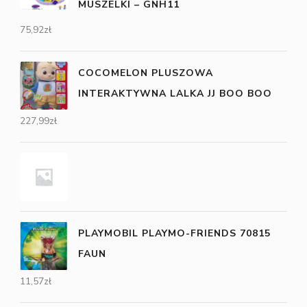
MUSZELKI – GNH11
75,92
zł
COCOMELON PLUSZOWA
INTERAKTYWNA LALKA JJ BOO BOO
227,99
zł
PLAYMOBIL PLAYMO-FRIENDS 70815
FAUN
11,57
zł