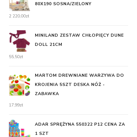
80X190 SOSNA/ZIELONY
2 220,00
zł
MINILAND ZESTAW CHŁOPIĘCY DUNE
DOLL 21CM
55,50
zł
MARTOM DREWNIANE WARZYWA DO
KROJENIA 5SZT DESKA NÓŻ -
ZABAWKA
17,99
zł
ADAR SPRĘŻYNA 550322 P12 CENA ZA
1 SZT