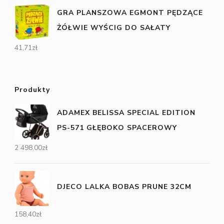
GRA PLANSZOWA EGMONT PĘDZĄCE
ŻÓŁWIE WYŚCIG DO SAŁATY
41,71
zł
Produkty
ADAMEX BELISSA SPECIAL EDITION
PS-571 GŁĘBOKO SPACEROWY
2 498,00
zł
DJECO LALKA BOBAS PRUNE 32CM
158,40
zł