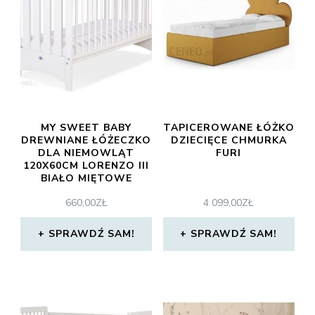
MY SWEET BABY
TAPICEROWANE ŁÓŻKO
DREWNIANE ŁÓŻECZKO
DZIECIĘCE CHMURKA
DLA NIEMOWLĄT
FURI
120X60CM LORENZO III
BIAŁO MIĘTOWE
660,00
ZŁ
4 099,00
ZŁ
SPRAWDŹ SAM!
SPRAWDŹ SAM!