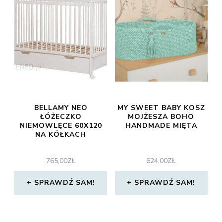
BELLAMY NEO
MY SWEET BABY KOSZ
ŁÓŻECZKO
MOJŻESZA BOHO
NIEMOWLĘCE 60X120
HANDMADE MIĘTA
NA KÓŁKACH
765,00
ZŁ
624,00
ZŁ
SPRAWDŹ SAM!
SPRAWDŹ SAM!