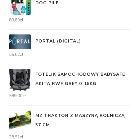
DOG PILE
89,80
zł
PORTAL (DIGITAL)
55,62
zł
FOTELIK SAMOCHODOWY BABYSAFE
AKITA RWF GREY 0-18KG
589,00
zł
MZ TRAKTOR Z MASZYNĄ ROLNICZĄ
37 CM
28,51
zł