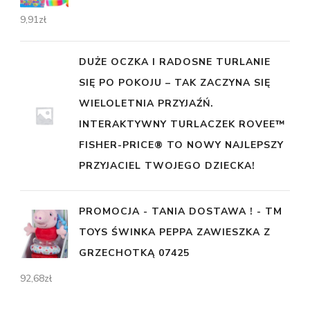
9,91
zł
DUŻE OCZKA I RADOSNE TURLANIE
SIĘ PO POKOJU – TAK ZACZYNA SIĘ
WIELOLETNIA PRZYJAŹŃ.
INTERAKTYWNY TURLACZEK ROVEE™
FISHER-PRICE® TO NOWY NAJLEPSZY
PRZYJACIEL TWOJEGO DZIECKA!
PROMOCJA - TANIA DOSTAWA ! - TM
TOYS ŚWINKA PEPPA ZAWIESZKA Z
GRZECHOTKĄ 07425
92,68
zł