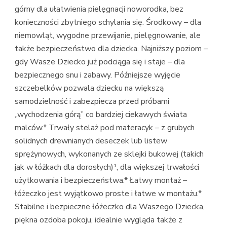
górny dla ułatwienia pielęgnacji noworodka, bez
konieczności zbytniego schylania się. Środkowy – dla
niemowląt, wygodne przewijanie, pielęgnowanie, ale
także bezpieczeństwo dla dziecka. Najniższy poziom –
gdy Wasze Dziecko już podciąga się i staje – dla
bezpiecznego snu i zabawy. Późniejsze wyjęcie
szczebelków pozwala dziecku na większą
samodzielność i zabezpiecza przed próbami
„wychodzenia górą” co bardziej ciekawych świata
malców.* Trwały stelaż pod materacyk – z grubych
solidnych drewnianych deseczek lub listew
sprężynowych, wykonanych ze sklejki bukowej (takich
jak w łóżkach dla dorosłych)¹, dla większej trwałości
użytkowania i bezpieczeństwa.* Łatwy montaż –
łóżeczko jest wyjątkowo proste i łatwe w montażu.*
Stabilne i bezpieczne łóżeczko dla Waszego Dziecka,
piękna ozdoba pokoju, idealnie wygląda także z