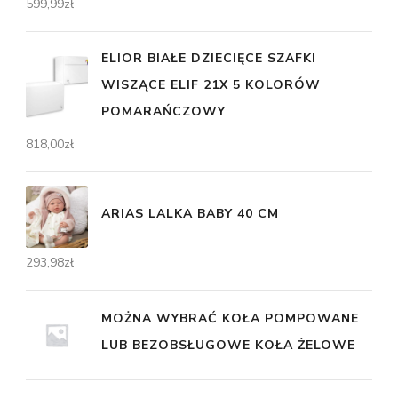
599,99
zł
ELIOR BIAŁE DZIECIĘCE SZAFKI
WISZĄCE ELIF 21X 5 KOLORÓW
POMARAŃCZOWY
818,00
zł
ARIAS LALKA BABY 40 CM
293,98
zł
MOŻNA WYBRAĆ KOŁA POMPOWANE
LUB BEZOBSŁUGOWE KOŁA ŻELOWE