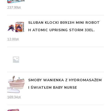
237,99
zł
SLUBAN KLOCKI B0913H MINI ROBOT
H ATOMIC UPRISING STORM 33EL.
12,00
zł
SMOBY WANIENKA Z HYDROMASAŻEM
I ŚWIATŁEM BABY NURSE
169,34
zł