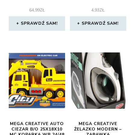
64,99
ZŁ
4,93
ZŁ
SPRAWDŹ SAM!
SPRAWDŹ SAM!
MEGA CREATIVE AUTO
MEGA CREATIVE
CIEZAR B/O 25X18X10
ŻELAZKO MODERN –
MC KOPARKA WB 24/48
ZABAWKA