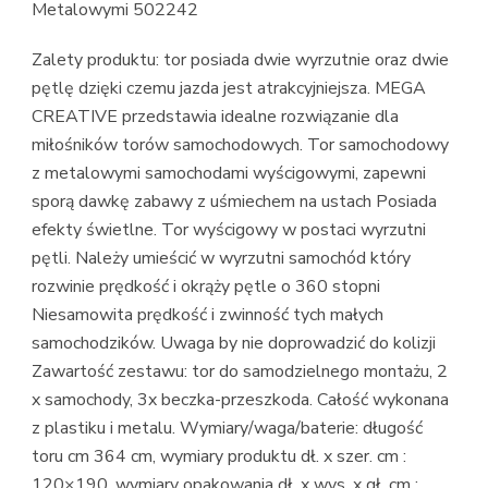
Metalowymi 502242
Zalety produktu: tor posiada dwie wyrzutnie oraz dwie
pętlę dzięki czemu jazda jest atrakcyjniejsza. MEGA
CREATIVE przedstawia idealne rozwiązanie dla
miłośników torów samochodowych. Tor samochodowy
z metalowymi samochodami wyścigowymi, zapewni
sporą dawkę zabawy z uśmiechem na ustach Posiada
efekty świetlne. Tor wyścigowy w postaci wyrzutni
pętli. Należy umieścić w wyrzutni samochód który
rozwinie prędkość i okrąży pętle o 360 stopni
Niesamowita prędkość i zwinność tych małych
samochodzików. Uwaga by nie doprowadzić do kolizji
Zawartość zestawu: tor do samodzielnego montażu, 2
x samochody, 3x beczka-przeszkoda. Całość wykonana
z plastiku i metalu. Wymiary/waga/baterie: długość
toru cm 364 cm, wymiary produktu dł. x szer. cm :
120×190, wymiary opakowania dł. x wys. x gł. cm :