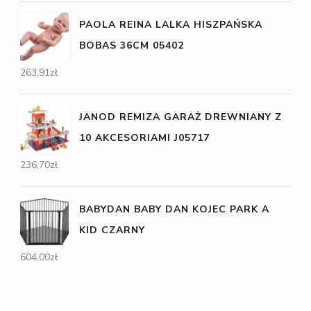
PAOLA REINA LALKA HISZPAŃSKA
BOBAS 36CM 05402
263,91
zł
JANOD REMIZA GARAŻ DREWNIANY Z
10 AKCESORIAMI J05717
236,70
zł
BABYDAN BABY DAN KOJEC PARK A
KID CZARNY
604,00
zł