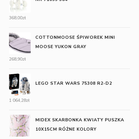
368,00
zł
COTTONMOOSE ŚPIWOREK MINI
MOOSE YUKON GRAY
268,90
zł
LEGO STAR WARS 75308 R2-D2
1 064,28
zł
MIDEX SKARBONKA KWIATY PUSZKA
10X15CM RÓŻNE KOLORY