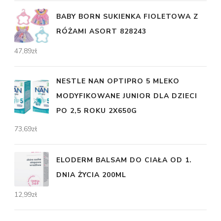
BABY BORN SUKIENKA FIOLETOWA Z
RÓŻAMI ASORT 828243
47,89
zł
NESTLE NAN OPTIPRO 5 MLEKO
MODYFIKOWANE JUNIOR DLA DZIECI
PO 2,5 ROKU 2X650G
73,69
zł
ELODERM BALSAM DO CIAŁA OD 1.
DNIA ŻYCIA 200ML
12,99
zł