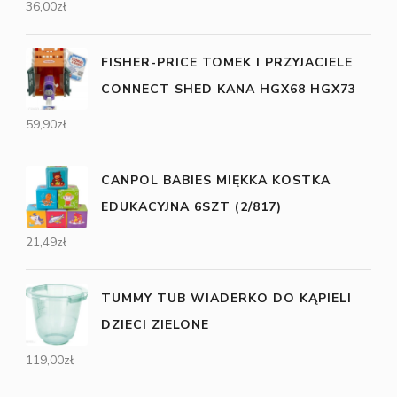
36,00
zł
FISHER-PRICE TOMEK I PRZYJACIELE
CONNECT SHED KANA HGX68 HGX73
59,90
zł
CANPOL BABIES MIĘKKA KOSTKA
EDUKACYJNA 6SZT (2/817)
21,49
zł
TUMMY TUB WIADERKO DO KĄPIELI
DZIECI ZIELONE
119,00
zł