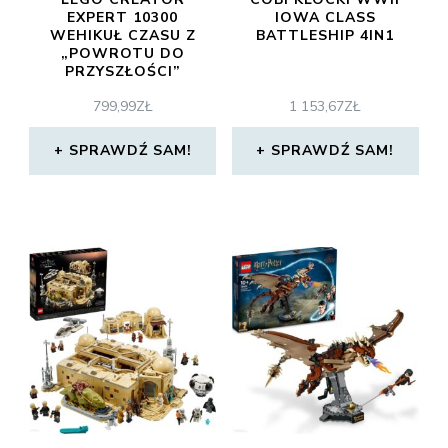
EXPERT 10300
IOWA CLASS
WEHIKUŁ CZASU Z
BATTLESHIP 4IN1
„POWROTU DO
PRZYSZŁOŚCI”
799,99
ZŁ
1 153,67
ZŁ
SPRAWDŹ SAM!
SPRAWDŹ SAM!