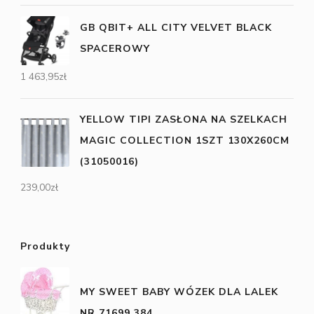
GB QBIT+ ALL CITY VELVET BLACK
SPACEROWY
1 463,95
zł
YELLOW TIPI ZASŁONA NA SZELKACH
MAGIC COLLECTION 1SZT 130X260CM
(31050016)
239,00
zł
Produkty
MY SWEET BABY WÓZEK DLA LALEK
NR 71699 384