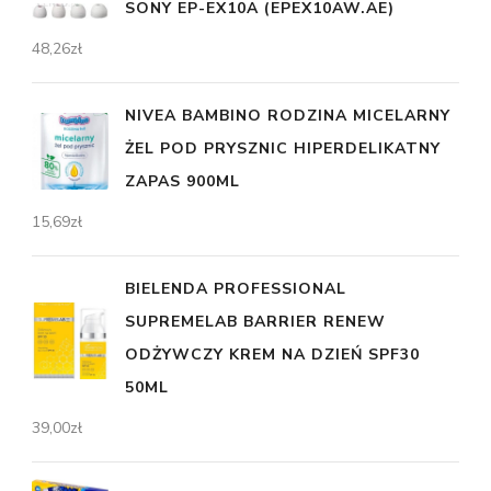
SONY EP-EX10A (EPEX10AW.AE)
48,26
zł
NIVEA BAMBINO RODZINA MICELARNY
ŻEL POD PRYSZNIC HIPERDELIKATNY
ZAPAS 900ML
15,69
zł
BIELENDA PROFESSIONAL
SUPREMELAB BARRIER RENEW
ODŻYWCZY KREM NA DZIEŃ SPF30
50ML
39,00
zł