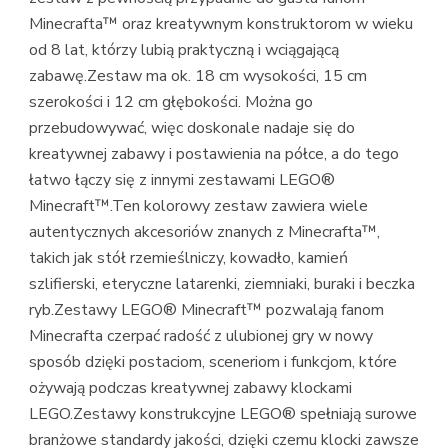
Minecrafta™ oraz kreatywnym konstruktorom w wieku
od 8 lat, którzy lubią praktyczną i wciągającą
zabawę.Zestaw ma ok. 18 cm wysokości, 15 cm
szerokości i 12 cm głębokości. Można go
przebudowywać, więc doskonale nadaje się do
kreatywnej zabawy i postawienia na półce, a do tego
łatwo łączy się z innymi zestawami LEGO®
Minecraft™.Ten kolorowy zestaw zawiera wiele
autentycznych akcesoriów znanych z Minecrafta™,
takich jak stół rzemieślniczy, kowadło, kamień
szlifierski, eteryczne latarenki, ziemniaki, buraki i beczka
ryb.Zestawy LEGO® Minecraft™ pozwalają fanom
Minecrafta czerpać radość z ulubionej gry w nowy
sposób dzięki postaciom, sceneriom i funkcjom, które
ożywają podczas kreatywnej zabawy klockami
LEGO.Zestawy konstrukcyjne LEGO® spełniają surowe
branżowe standardy jakości, dzięki czemu klocki zawsze