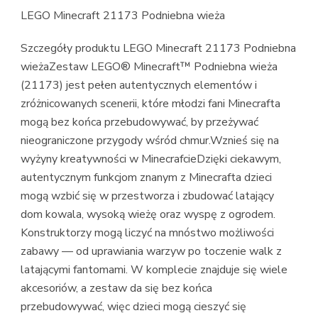
LEGO Minecraft 21173 Podniebna wieża
Szczegóły produktu LEGO Minecraft 21173 Podniebna
wieżaZestaw LEGO® Minecraft™ Podniebna wieża
(21173) jest pełen autentycznych elementów i
zróżnicowanych scenerii, które młodzi fani Minecrafta
mogą bez końca przebudowywać, by przeżywać
nieograniczone przygody wśród chmur.Wznieś się na
wyżyny kreatywności w MinecrafcieDzięki ciekawym,
autentycznym funkcjom znanym z Minecrafta dzieci
mogą wzbić się w przestworza i zbudować latający
dom kowala, wysoką wieżę oraz wyspę z ogrodem.
Konstruktorzy mogą liczyć na mnóstwo możliwości
zabawy — od uprawiania warzyw po toczenie walk z
latającymi fantomami. W komplecie znajduje się wiele
akcesoriów, a zestaw da się bez końca
przebudowywać, więc dzieci mogą cieszyć się