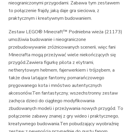
nieograniczonymi przygodami. Zabawa tym zestawem
to połączenie frajdy, jaką daje gra sieciowa, z
praktycznym i kreatywnym budowaniem.
Zestaw LEGO® Minecraft™ Podniebna wieża (21173)
umożliwia budowanie i nieograniczone
przebudowywanie zróżnicowanych scenerii, więc fani
Minecrafta mogą przeżywać wiele niekończących się
przygód.Zawiera figurkę pilota z elytrami,
netherytowym hełmem, fajerwerkiem i trójzębem, a
także dwa latające fantomy, pomarańczowego
pręgowanego kota i mnóstwo autentycznych
akcesoriów.Ten fantastyczny, wszechstronny zestaw
zachęca dzieci do ciągłego modyfikowania
zbudowanych modeli i przeżywania nowych przygód. To
połączenie zabawy znanej z gry wideo i praktycznego,
kreatywnego budowania.Ten pobudzający wyobraźnię
zestaw z pewnością przypadnie do gustu fanom