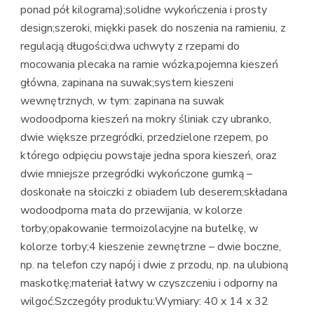
ponad pół kilograma);solidne wykończenia i prosty
design;szeroki, miękki pasek do noszenia na ramieniu, z
regulacją długości;dwa uchwyty z rzepami do
mocowania plecaka na ramie wózka;pojemna kieszeń
główna, zapinana na suwak;system kieszeni
wewnętrznych, w tym: zapinana na suwak
wodoodporna kieszeń na mokry śliniak czy ubranko,
dwie większe przegródki, przedzielone rzepem, po
którego odpięciu powstaje jedna spora kieszeń, oraz
dwie mniejsze przegródki wykończone gumką –
doskonałe na słoiczki z obiadem lub deserem;składana
wodoodporna mata do przewijania, w kolorze
torby;opakowanie termoizolacyjne na butelkę, w
kolorze torby;4 kieszenie zewnętrzne – dwie boczne,
np. na telefon czy napój i dwie z przodu, np. na ulubioną
maskotkę;materiał łatwy w czyszczeniu i odporny na
wilgoć.Szczegóły produktu:Wymiary: 40 x 14 x 32