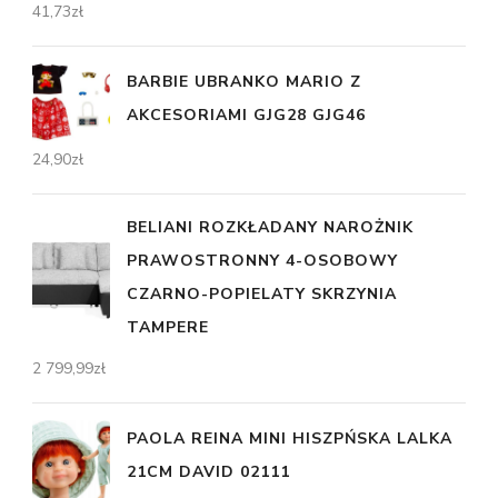
41,73
zł
BARBIE UBRANKO MARIO Z
AKCESORIAMI GJG28 GJG46
24,90
zł
BELIANI ROZKŁADANY NAROŻNIK
PRAWOSTRONNY 4-OSOBOWY
CZARNO-POPIELATY SKRZYNIA
TAMPERE
2 799,99
zł
PAOLA REINA MINI HISZPŃSKA LALKA
21CM DAVID 02111