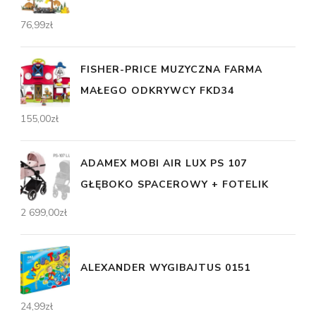
76,99
zł
FISHER-PRICE MUZYCZNA FARMA
MAŁEGO ODKRYWCY FKD34
155,00
zł
ADAMEX MOBI AIR LUX PS 107
GŁĘBOKO SPACEROWY + FOTELIK
2 699,00
zł
ALEXANDER WYGIBAJTUS 0151
24,99
zł