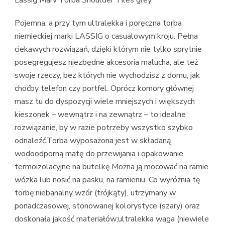
Pojemna, a przy tym ultralekka i poręczna torba
niemieckiej marki LASSIG o casualowym kroju. Pełna
ciekawych rozwiązań, dzięki którym nie tylko sprytnie
posegregujesz niezbędne akcesoria malucha, ale też
swoje rzeczy, bez których nie wychodzisz z domu, jak
choćby telefon czy portfel. Oprócz komory głównej
masz tu do dyspozycji wiele mniejszych i większych
kieszonek – wewnątrz i na zewnątrz – to idealne
rozwiązanie, by w razie potrzeby wszystko szybko
odnaleźć.Torba wyposażona jest w składaną
wodoodporną matę do przewijania i opakowanie
termoizolacyjne na butelkę.Można ją mocować na ramie
wózka lub nosić na pasku, na ramieniu. Co wyróżnia tę
torbę:niebanalny wzór (trójkąty), utrzymany w
ponadczasowej, stonowanej kolorystyce (szary) oraz
doskonała jakość materiałów;ultralekka waga (niewiele