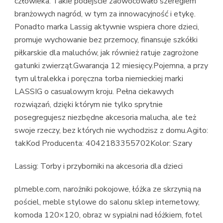
człowieka. Takie podejście zaowocowało szeregiem
branżowych nagród, w tym za innowacyjność i etykę.
Ponadto marka Lassig aktywnie wspiera chore dzieci,
promuje wychowanie bez przemocy, finansuje szkółki
piłkarskie dla maluchów, jak również ratuje zagrożone
gatunki zwierząt.Gwarancja 12 miesięcy.Pojemna, a przy
tym ultralekka i poręczna torba niemieckiej marki
LASSIG o casualowym kroju. Pełna ciekawych
rozwiązań, dzięki którym nie tylko sprytnie
posegregujesz niezbędne akcesoria malucha, ale też
swoje rzeczy, bez których nie wychodzisz z domu.Agito:
takKod Producenta: 4042183355702Kolor: Szary
Lassig: Torby i przyborniki na akcesoria dla dzieci
plmeble.com, narożniki pokojowe, łóżka ze skrzynią na
pościel, meble stylowe do salonu sklep internetowy,
komoda 120×120, obraz w sypialni nad łóżkiem, fotel