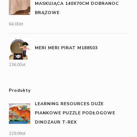
MASKUJĄCA 140X70CM DOBRANOC
BRĄZOWE
64,00
zł
MERI MERI PIRAT M188503
136,00
zł
Produkty
LEARNING RESOURCES DUŻE
PIANKOWE PUZZLE PODŁOGOWE
DINOZAUR T-REX
229,99
zł