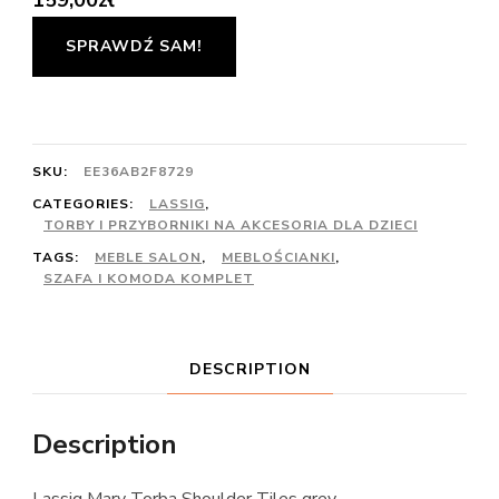
SPRAWDŹ SAM!
SKU:
EE36AB2F8729
CATEGORIES:
LASSIG
,
TORBY I PRZYBORNIKI NA AKCESORIA DLA DZIECI
TAGS:
MEBLE SALON
,
MEBLOŚCIANKI
,
SZAFA I KOMODA KOMPLET
DESCRIPTION
Description
Lassig Marv Torba Shoulder Tiles grey