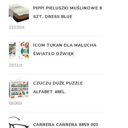
PIPPI PIELUSZKI MUŚLINOWE 8
SZT. DRESS BLUE
153,00
zł
ICOM TUKAN DLA MALUCHA
ŚWIATŁO DŹWIĘK
29,51
zł
CZUCZU DUŻE PUZZLE
ALFABET 48EL.
69,90
zł
CARRERA CARRERA 8859 003