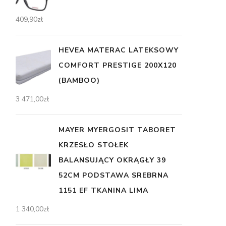
409,90
zł
HEVEA MATERAC LATEKSOWY
COMFORT PRESTIGE 200X120
(BAMBOO)
3 471,00
zł
MAYER MYERGOSIT TABORET
KRZESŁO STOŁEK
BALANSUJĄCY OKRĄGŁY 39
52CM PODSTAWA SREBRNA
1151 EF TKANINA LIMA
1 340,00
zł