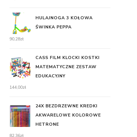
HULAJNOGA 3 KOŁOWA
ŚWINKA PEPPA
90,28
zł
CASS FILM KLOCKI KOSTKI
MATEMATYCZNE ZESTAW
EDUKACYJNY
144,00
zł
24X BEZDRZEWNE KREDKI
AKWARELOWE KOLOROWE
HETRONE
82,36
zł