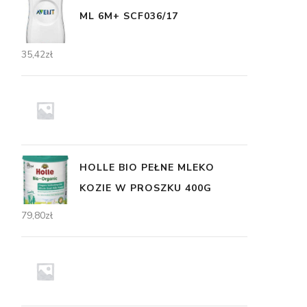
ML 6M+ SCF036/17
35,42
zł
HOLLE BIO PEŁNE MLEKO
KOZIE W PROSZKU 400G
79,80
zł