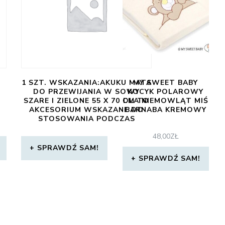
1 SZT. WSKAZANIA:AKUKU MATA
MY SWEET BABY
DO PRZEWIJANIA W SOWY
KOCYK POLAROWY
SZARE I ZIELONE 55 X 70 CM TO
DLA NIEMOWLĄT MIŚ
AKCESORIUM WSKAZANE DO
BARNABA KREMOWY
STOSOWANIA PODCZAS
KAŻDORAZOWEJ ZMIANY
48,00
ZŁ
PIELUSZKI.WŁAŚCIWOŚCI:AKUKU
MATA DO PRZEWIJANIA W
SPRAWDŹ SAM!
SOWY SZARE I ZIELONE 55 X 70
SPRAWDŹ SAM!
CM MOŻE BYĆ
WYKORZYSTYWANA ZARÓWNO
W DOMU