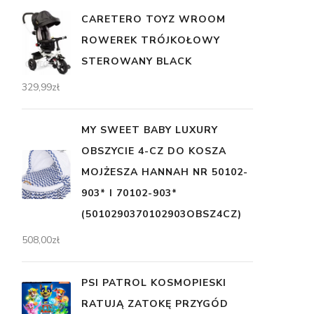
CARETERO TOYZ WROOM
ROWEREK TRÓJKOŁOWY
STEROWANY BLACK
329,99
zł
MY SWEET BABY LUXURY
OBSZYCIE 4-CZ DO KOSZA
MOJŻESZA HANNAH NR 50102-
903* I 70102-903*
(5010290370102903OBSZ4CZ)
508,00
zł
PSI PATROL KOSMOPIESKI
RATUJĄ ZATOKĘ PRZYGÓD