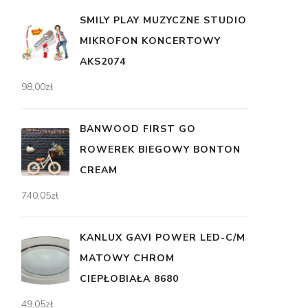
SMILY PLAY MUZYCZNE STUDIO
MIKROFON KONCERTOWY
AKS2074
98,00
zł
BANWOOD FIRST GO
ROWEREK BIEGOWY BONTON
CREAM
740,05
zł
KANLUX GAVI POWER LED-C/M
MATOWY CHROM
CIEPŁOBIAŁA 8680
49,05
zł