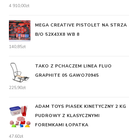
4 910,00
zł
MEGA CREATIVE PISTOLET NA STRZA
B/O 52X43X8 WB 8
140,85
zł
TAKO Z PCHACZEM LINEA FLUO
GRAPHITE 05 GAWO70945
225,90
zł
ADAM TOYS PIASEK KINETYCZNY 2 KG
PUDROWY Z KLASYCZNYMI
FOREMKAMI ŁOPATKA
47,60
zł