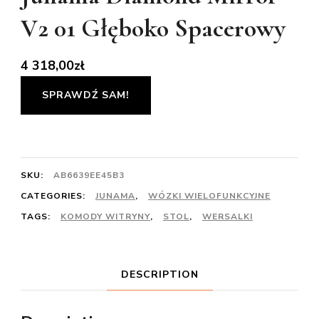
V2 01 Głęboko Spacerowy
4 318,00
zł
SPRAWDŹ SAM!
SKU:
AB6639EE45B3
CATEGORIES:
JUNAMA
,
WÓZKI WIELOFUNKCYJNE
TAGS:
KOMODY WITRYNY
,
STOL
,
WERSALKI
DESCRIPTION