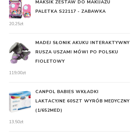
MAKSIK ZESTAW DO MAKIJAŻU
PALETKA S22117 - ZABAWKA
20,25
zł
MADEJ SŁONIK AKUKU INTERAKTYWNY
RUSZA USZAMI MÓWI PO POLSKU
FIOLETOWY
119,00
zł
CANPOL BABIES WKŁADKI
LAKTACYJNE 60SZT WYRÓB MEDYCZNY
(1/652MED)
13,50
zł