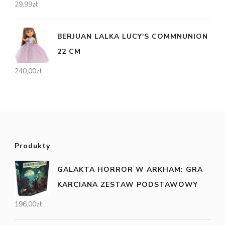
29,99
zł
BERJUAN LALKA LUCY'S COMMNUNION
22 CM
240,00
zł
Produkty
GALAKTA HORROR W ARKHAM: GRA
KARCIANA ZESTAW PODSTAWOWY
196,00
zł