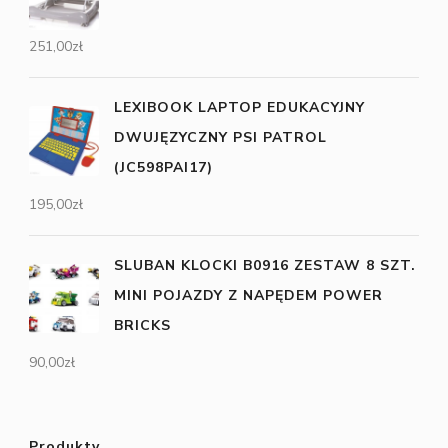
251,00
zł
LEXIBOOK LAPTOP EDUKACYJNY
DWUJĘZYCZNY PSI PATROL
(JC598PAI17)
195,00
zł
SLUBAN KLOCKI B0916 ZESTAW 8 SZT.
MINI POJAZDY Z NAPĘDEM POWER
BRICKS
90,00
zł
Produkty