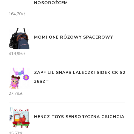
NOSOROŻCEM
164,70
zł
MOMI ONE RÓŻOWY SPACEROWY
419,99
zł
ZAPF LIL SNAPS LALECZKI SIDEKICK S2
36SZT
27,79
zł
HENCZ TOYS SENSORYCZNA CIUCHCIA
45,53
zł