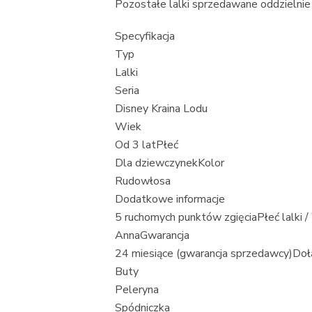
Pozostałe lalki sprzedawane oddzielnie
Specyfikacja
Typ
Lalki
Seria
Disney Kraina Lodu
Wiek
Od 3 latPłeć
Dla dziewczynekKolor
Rudowłosa
Dodatkowe informacje
5 ruchomych punktów zgięciaPłeć lalki /
AnnaGwarancja
24 miesiące (gwarancja sprzedawcy)Doł
Buty
Peleryna
Spódniczka