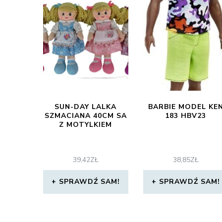
SUN-DAY LALKA
BARBIE MODEL KE
SZMACIANA 40CM SA
183 HBV23
Z MOTYLKIEM
39,42
ZŁ
38,85
ZŁ
SPRAWDŹ SAM!
SPRAWDŹ SAM!