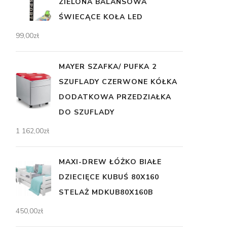
ZIELONA BALANSOWA
ŚWIECĄCE KOŁA LED
99,00
zł
MAYER SZAFKA/ PUFKA 2
SZUFLADY CZERWONE KÓŁKA
DODATKOWA PRZEDZIAŁKA
DO SZUFLADY
1 162,00
zł
MAXI-DREW ŁÓŻKO BIAŁE
DZIECIĘCE KUBUŚ 80X160
STELAŻ MDKUB80X160B
450,00
zł