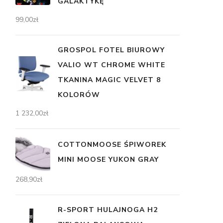
GALAKTYKĘ
99,00
zł
GROSPOL FOTEL BIUROWY
VALIO WT CHROME WHITE
TKANINA MAGIC VELVET 8
KOLORÓW
1 232,00
zł
COTTONMOOSE ŚPIWOREK
MINI MOOSE YUKON GRAY
268,90
zł
R-SPORT HULAJNOGA H2