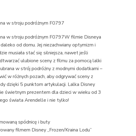
nna w stroju podróżnym F0797
nna w stroju podróżnym F0797W filmie Disneya
 daleko od domu. Jej niezachwiany optymizm i
e musiała stać się silniejsza, nawet jeśli
dtwarzać ulubione sceny z filmu za pomocą lalki
a ubrana w strój podróżny z modnymi dodatkami –
awić w różnych pozach, aby odgrywać sceny z
dy dzięki 5 punktom artykulacji. Lalka Disney
ie świetnym prezentem dla dzieci w wieku od 3
ego świata Arendelle i nie tylko!
jmowaną spódnicę i buty
irowany filmem Disney „Frozen/Kraina Lodu”