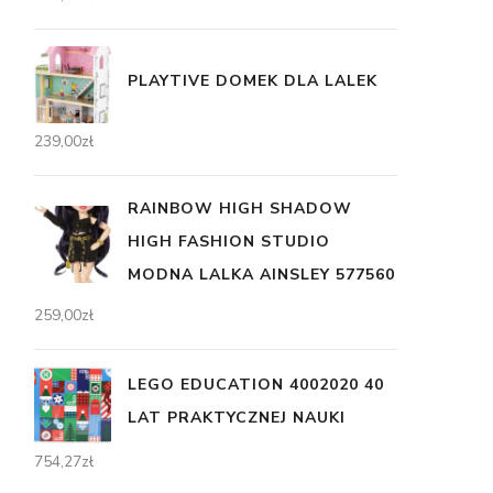
PLAYTIVE DOMEK DLA LALEK
239,00
zł
RAINBOW HIGH SHADOW
HIGH FASHION STUDIO
MODNA LALKA AINSLEY 577560
259,00
zł
LEGO EDUCATION 4002020 40
LAT PRAKTYCZNEJ NAUKI
754,27
zł