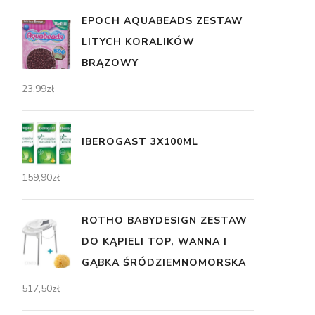
EPOCH AQUABEADS ZESTAW
LITYCH KORALIKÓW
BRĄZOWY
23,99
zł
IBEROGAST 3X100ML
159,90
zł
ROTHO BABYDESIGN ZESTAW
DO KĄPIELI TOP, WANNA I
GĄBKA ŚRÓDZIEMNOMORSKA
517,50
zł