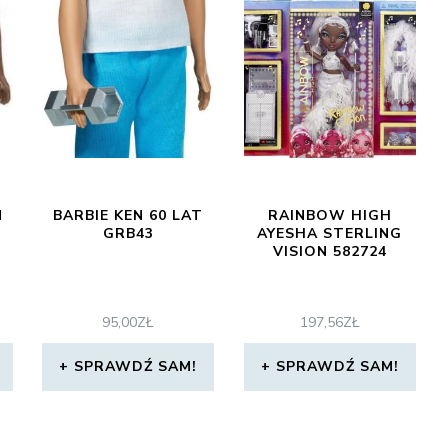
N
BARBIE KEN 60 LAT
RAINBOW HIGH
GRB43
AYESHA STERLING
VISION 582724
95,00
ZŁ
197,56
ZŁ
SPRAWDŹ SAM!
SPRAWDŹ SAM!