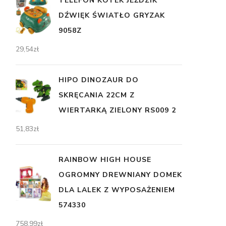
TELEFON KOTEK JEŹDZIK
DŹWIĘK ŚWIATŁO GRYZAK
9058Z
29,54
zł
HIPO DINOZAUR DO
SKRĘCANIA 22CM Z
WIERTARKĄ ZIELONY RS009 2
51,83
zł
RAINBOW HIGH HOUSE
OGROMNY DREWNIANY DOMEK
DLA LALEK Z WYPOSAŻENIEM
574330
758,99
zł