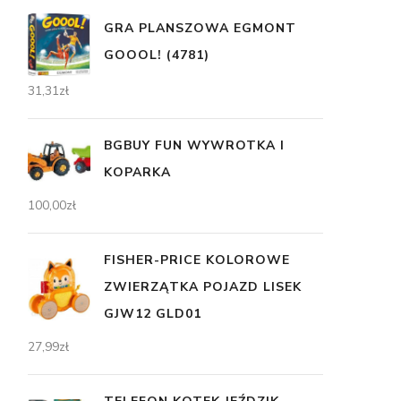
GRA PLANSZOWA EGMONT
GOOOL! (4781)
31,31
zł
BGBUY FUN WYWROTKA I
KOPARKA
100,00
zł
FISHER-PRICE KOLOROWE
ZWIERZĄTKA POJAZD LISEK
GJW12 GLD01
27,99
zł