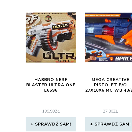
HASBRO NERF
MEGA CREATIVE
BLASTER ULTRA ONE
PISTOLET B/O
E6596
27X18X6 MC WB 48/
199,99
ZŁ
27,80
ZŁ
SPRAWDŹ SAM!
SPRAWDŹ SAM!