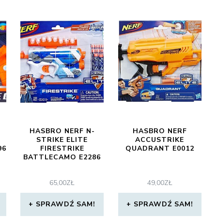
HASBRO NERF N-
HASBRO NERF
STRIKE ELITE
ACCUSTRIKE
96
FIRESTRIKE
QUADRANT E0012
BATTLECAMO E2286
65,00
ZŁ
49,00
ZŁ
SPRAWDŹ SAM!
SPRAWDŹ SAM!