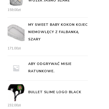
WÓZEK JASNO SZARE
159,00
zł
MY SWEET BABY KOKON KOJEC
NIEMOWLĘCY Z FALBANKĄ
SZARY
171,00
zł
ABY ODGRYWAĆ MISJE
RATUNKOWE.
BULLET SLIME LOGO BLACK
232,00
zł