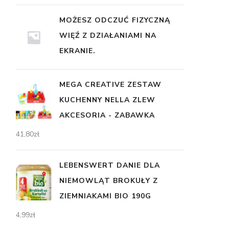
MOŻESZ ODCZUĆ FIZYCZNĄ
WIĘŹ Z DZIAŁANIAMI NA
EKRANIE.
MEGA CREATIVE ZESTAW
KUCHENNY NELLA ZLEW
AKCESORIA - ZABAWKA
41,80
zł
LEBENSWERT DANIE DLA
NIEMOWLĄT BROKUŁY Z
ZIEMNIAKAMI BIO 190G
4,99
zł