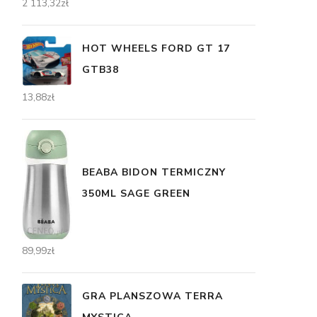
2 113,32
zł
HOT WHEELS FORD GT 17
GTB38
13,88
zł
BEABA BIDON TERMICZNY
350ML SAGE GREEN
89,99
zł
GRA PLANSZOWA TERRA