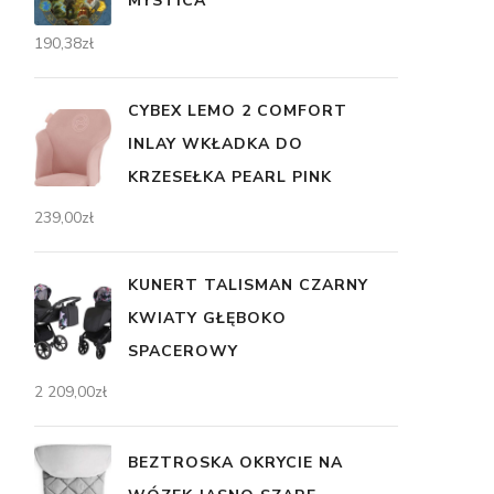
MYSTICA
190,38
zł
CYBEX LEMO 2 COMFORT
INLAY WKŁADKA DO
KRZESEŁKA PEARL PINK
239,00
zł
KUNERT TALISMAN CZARNY
KWIATY GŁĘBOKO
SPACEROWY
2 209,00
zł
BEZTROSKA OKRYCIE NA