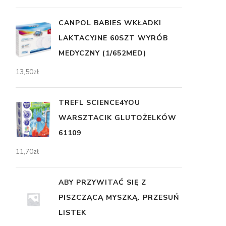
CANPOL BABIES WKŁADKI
LAKTACYJNE 60SZT WYRÓB
MEDYCZNY (1/652MED)
13,50
zł
TREFL SCIENCE4YOU
WARSZTACIK GLUTOŻELKÓW
61109
11,70
zł
ABY PRZYWITAĆ SIĘ Z
PISZCZĄCĄ MYSZKĄ. PRZESUŃ
LISTEK