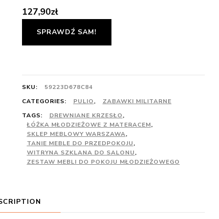
127,90
zł
SPRAWDŹ SAM!
SKU:
59223D678C84
CATEGORIES:
PULIO
,
ZABAWKI MILITARNE
TAGS:
DREWNIANE KRZESŁO
,
ŁÓŻKA MŁODZIEŻOWE Z MATERACEM
,
SKLEP MEBLOWY WARSZAWA
,
TANIE MEBLE DO PRZEDPOKOJU
,
WITRYNA SZKLANA DO SALONU
,
ZESTAW MEBLI DO POKOJU MŁODZIEŻOWEGO
SCRIPTION