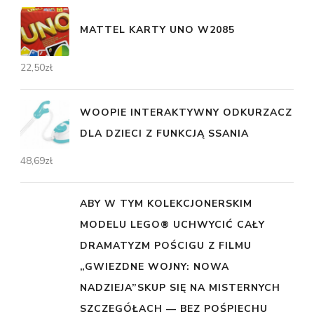
MATTEL KARTY UNO W2085
22,50
zł
WOOPIE INTERAKTYWNY ODKURZACZ
DLA DZIECI Z FUNKCJĄ SSANIA
48,69
zł
ABY W TYM KOLEKCJONERSKIM
MODELU LEGO® UCHWYCIĆ CAŁY
DRAMATYZM POŚCIGU Z FILMU
„GWIEZDNE WOJNY: NOWA
NADZIEJA”SKUP SIĘ NA MISTERNYCH
SZCZEGÓŁACH — BEZ POŚPIECHU