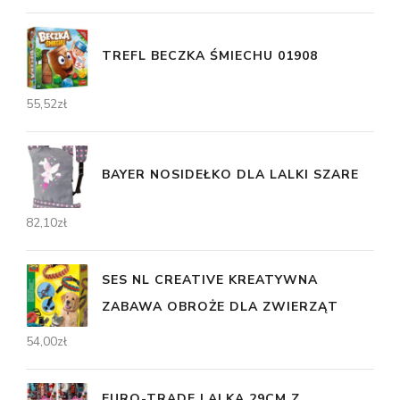
TREFL BECZKA ŚMIECHU 01908
55,52
zł
BAYER NOSIDEŁKO DLA LALKI SZARE
82,10
zł
SES NL CREATIVE KREATYWNA
ZABAWA OBROŻE DLA ZWIERZĄT
54,00
zł
EURO-TRADE LALKA 29CM Z