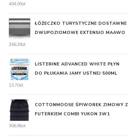
404,00
zł
ŁÓŻECZKO TURYSTYCZNE DOSTAWNE
DWUPOZIOMOWE EXTENSIO MAAWO
356,39
zł
LISTERINE ADVANCED WHITE PŁYN
DO PŁUKANIA JAMY USTNEJ 500ML
13,70
zł
COTTONMOOSE ŚPIWOREK ZIMOWY Z
FUTERKIEM COMBI YUKON 3W1
306,96
zł