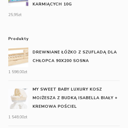
KARMIĄCYCH 10G
25,95
zł
Produkty
DREWNIANE ŁÓŻKO Z SZUFLADĄ DLA
CHŁOPCA 90X200 SOSNA
1 598,00
zł
MY SWEET BABY LUXURY KOSZ
MOJŻESZA Z BUDKĄ ISABELLA BIAŁY +
KREMOWA POŚCIEL
1 548,00
zł