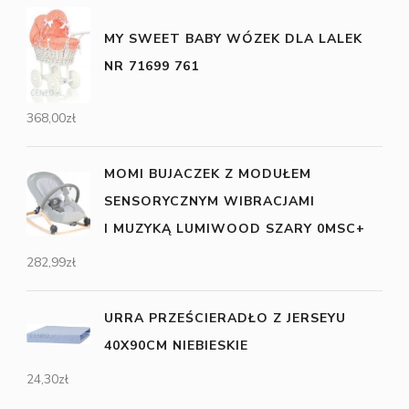
MY SWEET BABY WÓZEK DLA LALEK
NR 71699 761
368,00
zł
MOMI BUJACZEK Z MODUŁEM
SENSORYCZNYM WIBRACJAMI
I MUZYKĄ LUMIWOOD SZARY 0MSC+
282,99
zł
URRA PRZEŚCIERADŁO Z JERSEYU
40X90CM NIEBIESKIE
24,30
zł