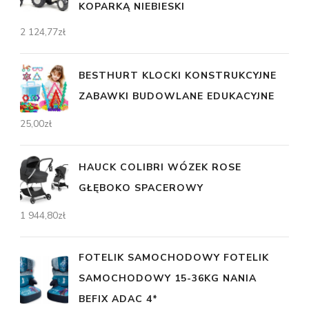
KOPARKĄ NIEBIESKI
2 124,77
zł
BESTHURT KLOCKI KONSTRUKCYJNE
ZABAWKI BUDOWLANE EDUKACYJNE
25,00
zł
HAUCK COLIBRI WÓZEK ROSE
GŁĘBOKO SPACEROWY
1 944,80
zł
FOTELIK SAMOCHODOWY FOTELIK
SAMOCHODOWY 15-36KG NANIA
BEFIX ADAC 4*