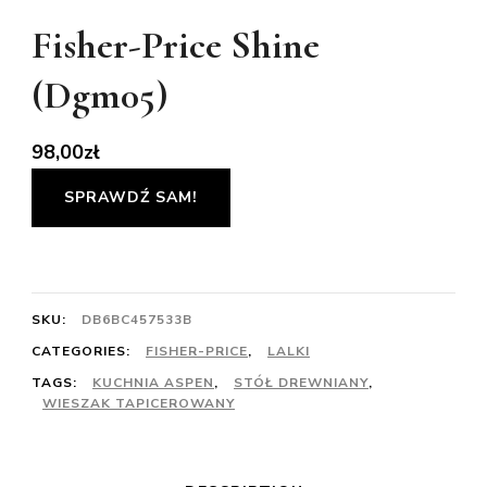
Fisher-Price Shine
(Dgm05)
98,00
zł
SPRAWDŹ SAM!
SKU:
DB6BC457533B
CATEGORIES:
FISHER-PRICE
,
LALKI
TAGS:
KUCHNIA ASPEN
,
STÓŁ DREWNIANY
,
WIESZAK TAPICEROWANY