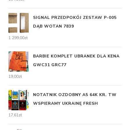
SIGNAL PRZEDPOKÓJ ZESTAW P-005
DĄB WOTAN 7839
1 299,00
zł
BARBIE KOMPLET UBRANEK DLA KENA
GWC31 GRC77
19,00
zł
NOTATNIK OZDOBNY A5 64K KR. TW
WSPIERAMY UKRAINĘ FRESH
17,61
zł