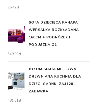
25,42
zł
SOFA DZIECIĘCA KANAPA
WERSALKA ROZKŁADANA
160CM + PODNÓŻEK I
PODUSZKA G1
349,90
zł
JOKOMISIADA MIĘTOWA
DREWNIANA KUCHNIA DLA
DZIECI GARNKI ZA4128 -
ZABAWKA
481,61
zł