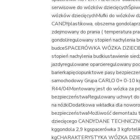
serwisowe do wózków dziecięcychŚpiwo
wózków dziecięcychMufki do wózków
CANDYplastikowa, obszerna gondolaprzy
zdejmowany do prania ( temperatura pran
gondoliregulowany stopień nachylenia b
budceSPACERÓWKA WÓZKA DZIECIĘCEG
stopień nachylenia budkiustawienie sied
jazdyregulowane oparcieregulowany po
barierkapięciopunktowe pasy bezpiecz
samochodowy Grupa CARLO 0+ 0-10 kg:
R44/04Montowany jest do wózka za p
bezpieczeństwaRegulowany uchwyt do p
na nóżkiDodatkowa wkładka dla nowo
bezpieczeństwaMożliwość demontażu ta
dziecięcego CANDYDANE TECHNICZN
kggondola 2,9 kgspacerówka 3 kgfoteli
kgCHARAKTERYSTYKA WÓZKA DZIEC