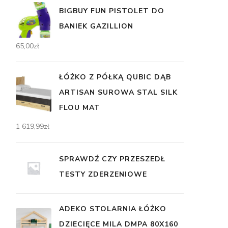
BIGBUY FUN PISTOLET DO
BANIEK GAZILLION
65,00
zł
ŁÓŻKO Z PÓŁKĄ QUBIC DĄB
ARTISAN SUROWA STAL SILK
FLOU MAT
1 619,99
zł
SPRAWDŹ CZY PRZESZEDŁ
TESTY ZDERZENIOWE
ADEKO STOLARNIA ŁÓŻKO
DZIECIĘCE MILA DMPA 80X160