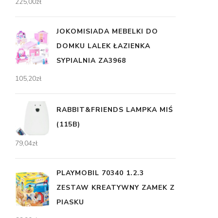
225,00
zł
JOKOMISIADA MEBELKI DO
DOMKU LALEK ŁAZIENKA
SYPIALNIA ZA3968
105,20
zł
RABBIT&FRIENDS LAMPKA MIŚ
(115B)
79,04
zł
PLAYMOBIL 70340 1.2.3
ZESTAW KREATYWNY ZAMEK Z
PIASKU