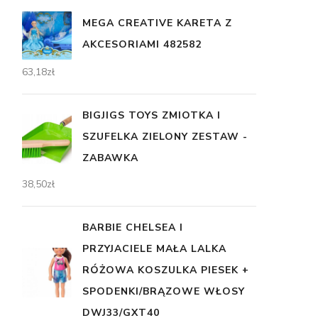
MEGA CREATIVE KARETA Z
AKCESORIAMI 482582
63,18
zł
BIGJIGS TOYS ZMIOTKA I
SZUFELKA ZIELONY ZESTAW -
ZABAWKA
38,50
zł
BARBIE CHELSEA I
PRZYJACIELE MAŁA LALKA
RÓŻOWA KOSZULKA PIESEK +
SPODENKI/BRĄZOWE WŁOSY
DWJ33/GXT40