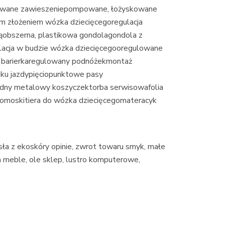
owane zawieszeniepompowane, łożyskowane
m złożeniem wózka dziecięcegoregulacja
rąobszerna, plastikowa gondolagondola z
acja w budzie wózka dziecięcegooregulowane
a barierkaregulowany podnóżekmontaż
nku jazdypięciopunktowe pasy
dny metalowy koszyczektorba serwisowafolia
omoskitiera do wózka dziecięcegomateracyk
sła z ekoskóry opinie, zwrot towaru smyk, małe
ta meble, ole sklep, lustro komputerowe,