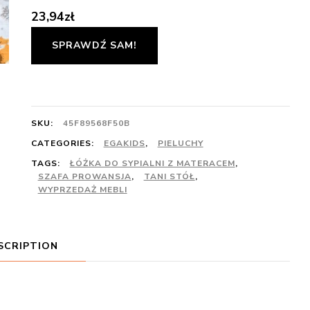
23,94
zł
SPRAWDŹ SAM!
SKU:
45F89568F50B
CATEGORIES:
EGAKIDS
,
PIELUCHY
TAGS:
ŁÓŻKA DO SYPIALNI Z MATERACEM
,
SZAFA PROWANSJA
,
TANI STÓŁ
,
WYPRZEDAŻ MEBLI
SCRIPTION