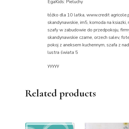
EgaKids: Pieluchy
łóżko dla 10 latka, www.credit agricole
skandynawskie, im5, komoda na ksiazki,
szafy w zabudowie do przedpokoju, firmy
skandynawskie czarne, orzech salev, fote
pokoj z aneksem kuchennym, szafa z na
lustra świata 5
yyyyy
Related products