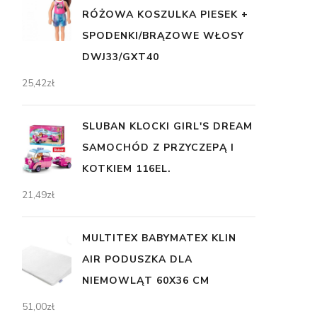
RÓŻOWA KOSZULKA PIESEK +
SPODENKI/BRĄZOWE WŁOSY
DWJ33/GXT40
25,42
zł
SLUBAN KLOCKI GIRL'S DREAM
SAMOCHÓD Z PRZYCZEPĄ I
KOTKIEM 116EL.
21,49
zł
MULTITEX BABYMATEX KLIN
AIR PODUSZKA DLA
NIEMOWLĄT 60X36 CM
51,00
zł