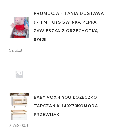
PROMOCJA - TANIA DOSTAWA
! - TM TOYS ŚWINKA PEPPA
ZAWIESZKA Z GRZECHOTKĄ
07425
92,68
zł
BABY VOX 4 YOU ŁÓŻECZKO
TAPCZANIK 140X70KOMODA
PRZEWIJAK
2 789,00
zł