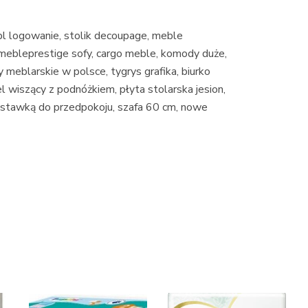
.pl logowanie, stolik decoupage, meble
 mebleprestige sofy, cargo meble, komody duże,
 meblarskie w polsce, tygrys grafika, biurko
l wiszący z podnóżkiem, płyta stolarska jesion,
dstawką do przedpokoju, szafa 60 cm, nowe