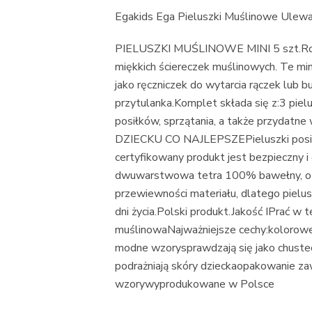
Egakids Ega Pieluszki Muślinowe Ulew
PIELUSZKI MUŚLINOWE MINI 5 szt.Roz
miękkich ściereczek muślinowych. Te min
jako ręczniczek do wytarcia rączek lub bu
przytulanka.Komplet składa się z:3 pie
posiłków, sprzątania, a także przydatn
DZIECKU CO NAJLEPSZEPieluszki posiada
certyfikowany produkt jest bezpieczny i 
dwuwarstwowa tetra 100% bawełny, o ni
przewiewności materiału, dlatego pielu
dni życia.Polski produkt.Jakość IPrać
muślinowaNajważniejsze cechy:kolorow
modne wzorysprawdzają się jako chustecz
podrażniają skóry dzieckaopakowanie z
wzorywyprodukowane w Polsce