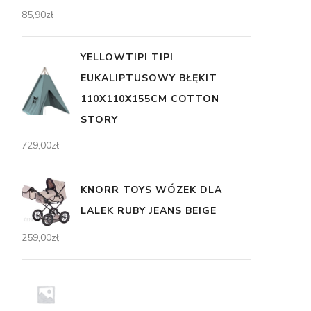
85,90
zł
YELLOWTIPI TIPI
EUKALIPTUSOWY BŁĘKIT
110X110X155CM COTTON
STORY
729,00
zł
KNORR TOYS WÓZEK DLA
LALEK RUBY JEANS BEIGE
259,00
zł