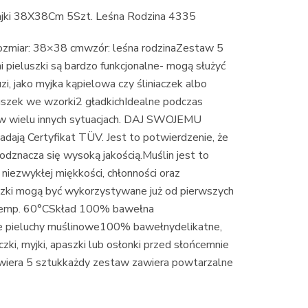
ajki 38X38Cm 5Szt. Leśna Rodzina 4335
miar: 38×38 cmwzór: leśna rodzinaZestaw 5
i pieluszki są bardzo funkcjonalne- mogą służyć
zi, jako myjka kąpielowa czy śliniaczek albo
luszek we wzorki2 gładkichIdealne podczas
e w wielu innych sytuacjach. DAJ SWOJEMU
ją Certyfikat TÜV. Jest to potwierdzenie, że
odznacza się wysoką jakością.Muślin jest to
ezwykłej miękkości, chłonności oraz
szki mogą być wykorzystywane już od pierwszych
 w temp. 60°CSkład 100% bawełna
e pieluchy muślinowe100% bawełnydelikatne,
ki, myjki, apaszki lub osłonki przed słońcemnie
awiera 5 sztukkażdy zestaw zawiera powtarzalne