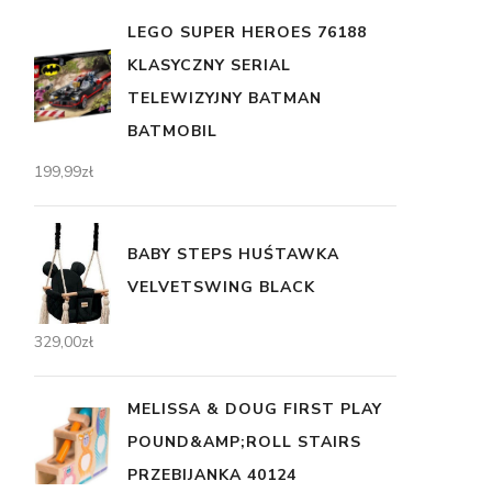
LEGO SUPER HEROES 76188
KLASYCZNY SERIAL
TELEWIZYJNY BATMAN
BATMOBIL
199,99
zł
BABY STEPS HUŚTAWKA
VELVETSWING BLACK
329,00
zł
MELISSA & DOUG FIRST PLAY
POUND&AMP;ROLL STAIRS
PRZEBIJANKA 40124