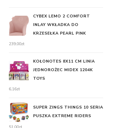
CYBEX LEMO 2 COMFORT
INLAY WKŁADKA DO
KRZESEŁKA PEARL PINK
239,00
zł
KOŁONOTES 8X11 CM LINIA
JEDNOROŻEC MIDEX 1204K
TOYS
6,16
zł
SUPER ZINGS THINGS 10 SERIA
PUSZKA EXTREME RIDERS
51,00
zł