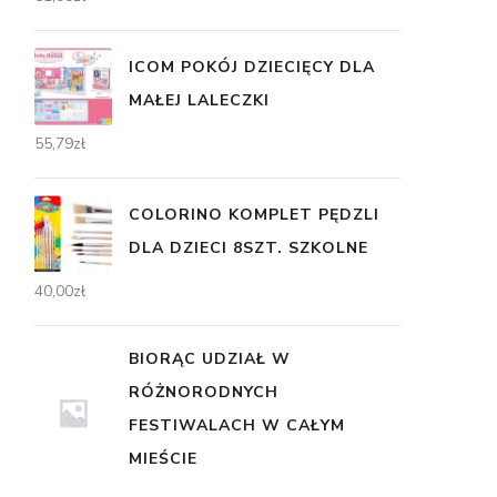
ICOM POKÓJ DZIECIĘCY DLA
MAŁEJ LALECZKI
55,79
zł
COLORINO KOMPLET PĘDZLI
DLA DZIECI 8SZT. SZKOLNE
40,00
zł
BIORĄC UDZIAŁ W
RÓŻNORODNYCH
FESTIWALACH W CAŁYM
MIEŚCIE