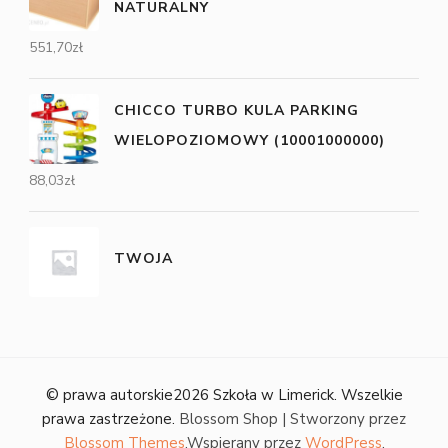
NATURALNY
551,70
zł
CHICCO TURBO KULA PARKING
WIELOPOZIOMOWY (10001000000)
88,03
zł
TWOJA
© prawa autorskie2026
Szkoła w Limerick
. Wszelkie
prawa zastrzeżone.
Blossom Shop | Stworzony przez
Blossom Themes
.Wspierany przez
WordPress
.