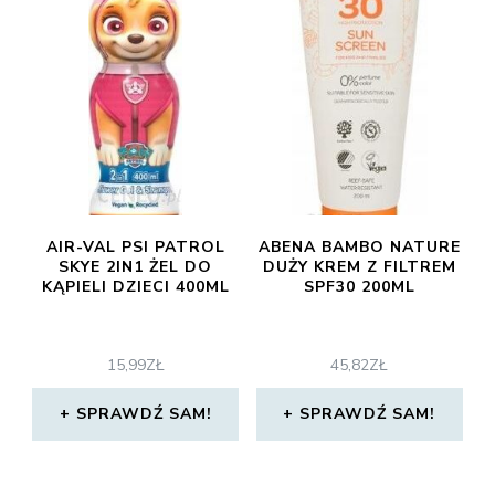
AIR-VAL PSI PATROL
ABENA BAMBO NATURE
SKYE 2IN1 ŻEL DO
DUŻY KREM Z FILTREM
KĄPIELI DZIECI 400ML
SPF30 200ML
15,99
ZŁ
45,82
ZŁ
SPRAWDŹ SAM!
SPRAWDŹ SAM!