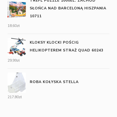
TREFL PUZZLE 1000EL. ZACHÓD
SŁOŃCA NAD BARCELONĄ HISZPANIA
10711
18,60
zł
KLOKSY KLOCKI POŚCIG
HELIKOPTEREM STRAŻ QUAD 60243
29,99
zł
ROBA KOŁYSKA STELLA
217,80
zł