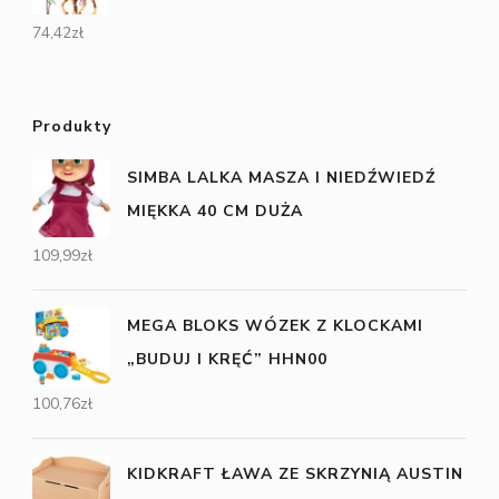
74,42
zł
Produkty
SIMBA LALKA MASZA I NIEDŹWIEDŹ
MIĘKKA 40 CM DUŻA
109,99
zł
MEGA BLOKS WÓZEK Z KLOCKAMI
„BUDUJ I KRĘĆ” HHN00
100,76
zł
KIDKRAFT ŁAWA ZE SKRZYNIĄ AUSTIN