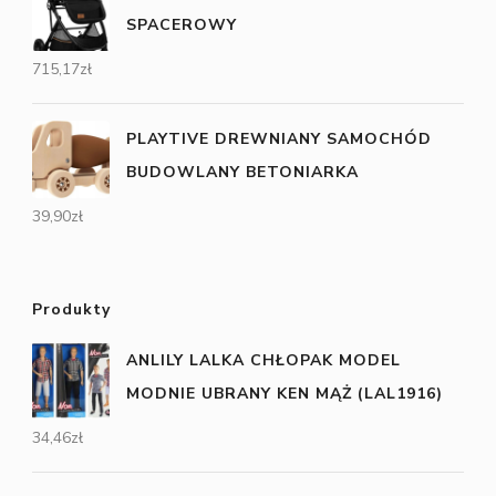
SPACEROWY
715,17
zł
PLAYTIVE DREWNIANY SAMOCHÓD
BUDOWLANY BETONIARKA
39,90
zł
Produkty
ANLILY LALKA CHŁOPAK MODEL
MODNIE UBRANY KEN MĄŻ (LAL1916)
34,46
zł