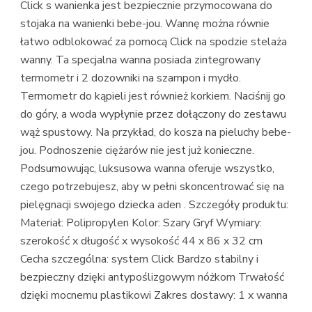
Click s wanienka jest bezpiecznie przymocowana do
stojaka na wanienki bebe-jou. Wannę można równie
łatwo odblokować za pomocą Click na spodzie stelaża
wanny. Ta specjalna wanna posiada zintegrowany
termometr i 2 dozowniki na szampon i mydło.
Termometr do kąpieli jest również korkiem. Naciśnij go
do góry, a woda wypłynie przez dołączony do zestawu
wąż spustowy. Na przykład, do kosza na pieluchy bebe-
jou. Podnoszenie ciężarów nie jest już konieczne.
Podsumowując, luksusowa wanna oferuje wszystko,
czego potrzebujesz, aby w pełni skoncentrować się na
pielęgnacji swojego dziecka aden . Szczegóły produktu:
Materiał: Polipropylen Kolor: Szary Gryf Wymiary:
szerokość x długość x wysokość 44 x 86 x 32 cm
Cecha szczególna: system Click Bardzo stabilny i
bezpieczny dzięki antypoślizgowym nóżkom Trwałość
dzięki mocnemu plastikowi Zakres dostawy: 1 x wanna