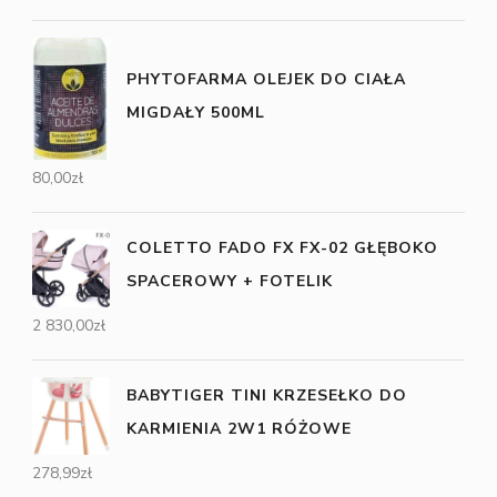
PHYTOFARMA OLEJEK DO CIAŁA
MIGDAŁY 500ML
80,00
zł
COLETTO FADO FX FX-02 GŁĘBOKO
SPACEROWY + FOTELIK
2 830,00
zł
BABYTIGER TINI KRZESEŁKO DO
KARMIENIA 2W1 RÓŻOWE
278,99
zł