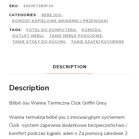
SKU:
4903E72B9F29
CATEGORIES:
BEBE JOU
,
KOMODY KĄPIELOWE WANIENKI I PRZEWIJAKI
TAGS:
FOTEL DO KOMPUTERA
,
KOMODA
,
OUTLET MEBLI
,
TANIE MEBLE POKOJOWE
,
TANIE STOŁY DO KUCHNI
,
TANIE SZAFKI KUCHENNE
DESCRIPTION
Description
Bébé-Jou Wanna Termiczna Click Griffin Grey
Wanna termalna bébé-jou z innowacyjnym systemem
Click -system zapewnia dodatkowe bezpieczeństwo i
komfort podczas kąpieli. aden s Za pomocą zaledwie 2