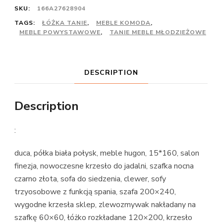
SKU:
166A27628904
TAGS:
ŁÓŻKA TANIE
,
MEBLE KOMODA
,
MEBLE POWYSTAWOWE
,
TANIE MEBLE MŁODZIEŻOWE
DESCRIPTION
Description
:
duca, półka biała połysk, meble hugon, 15*160, salon
finezja, nowoczesne krzesło do jadalni, szafka nocna
czarno złota, sofa do siedzenia, clewer, sofy
trzyosobowe z funkcją spania, szafa 200×240,
wygodne krzesła sklep, zlewozmywak nakładany na
szafkę 60×60, łóżko rozkładane 120×200, krzesło