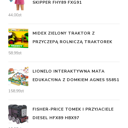
SKIPPER FHY89 FXG91
44,00
zł
MIDEX ZIELONY TRAKTOR Z
PRZYCZEPĄ ROLNICZĄ TRAKTOREK
58,99
zł
LIONELO INTERAKTYWNA MATA
EDUKACYJNA Z DOMKIEM AGNES 55851
158,99
zł
FISHER-PRICE TOMEK I PRZYJACIELE
DIESEL HFX89 HBX97