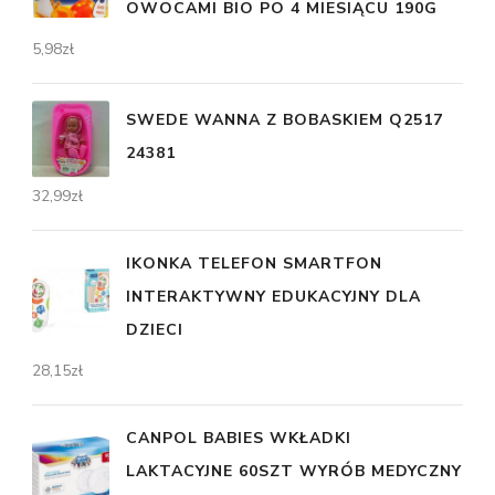
OWOCAMI BIO PO 4 MIESIĄCU 190G
5,98
zł
SWEDE WANNA Z BOBASKIEM Q2517
24381
32,99
zł
IKONKA TELEFON SMARTFON
INTERAKTYWNY EDUKACYJNY DLA
DZIECI
28,15
zł
CANPOL BABIES WKŁADKI
LAKTACYJNE 60SZT WYRÓB MEDYCZNY