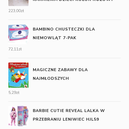
223,00
zł
BAMBINO CHUSTECZKI DLA
NIEMOWLĄT 7-PAK
72,11
zł
MAGICZNE ZABAWY DLA
NAJMŁODSZYCH
5,29
zł
BARBIE CUTIE REVEAL LALKA W
PRZEBRANIU LENIWIEC HJL59