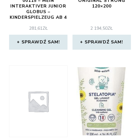
00115 – MEIN
ORIGINAL STRONG
INTERAKTIVER JUNIOR
120×200
GLOBUS –
KINDERSPIELZEUG AB 4
JAHREN (WERSJA
281,61
ZŁ
2 194,50
ZŁ
NIEMIECKA)
SPRAWDŹ SAM!
SPRAWDŹ SAM!