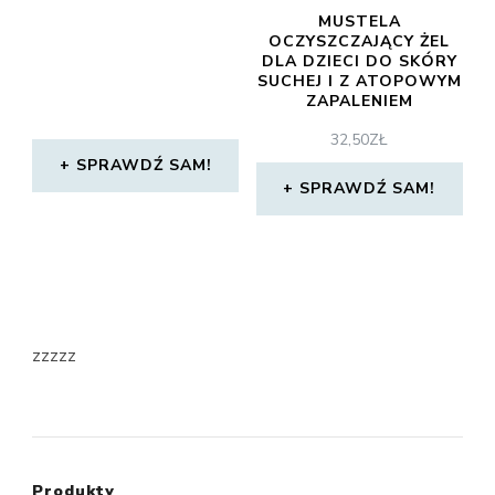
MUSTELA
OCZYSZCZAJĄCY ŻEL
DLA DZIECI DO SKÓRY
SUCHEJ I Z ATOPOWYM
ZAPALENIEM
STELATOPIA
32,50
ZŁ
CLEANSING GEL WITH
SUNFLOWER 200ML
SPRAWDŹ SAM!
SPRAWDŹ SAM!
zzzzz
Produkty