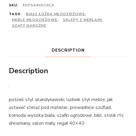
SKU:
EDF5A64EC0CA
TAGS:
BIAŁE ŁÓŻKA MŁODZIEŻOWE
,
MEBLE MŁODZIEŻOWE
,
SKLEPY Z MEBLAMI
,
SZAFY NAROŻNE
DESCRIPTION
Description
:
pościel styl skandynawski, ludwik styl meble, jak
ustawić stelaż pod materac, prowadnice szuflad,
komoda wysoka biała, szafki ogrodowe, bibl, stolik rtv
drewniany, salon mały, regał 40×40