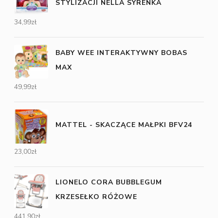
STYLIZACJI NELLA SYRENKA
34,99
zł
BABY WEE INTERAKTYWNY BOBAS
MAX
49,99
zł
MATTEL - SKACZĄCE MAŁPKI BFV24
23,00
zł
LIONELO CORA BUBBLEGUM
KRZESEŁKO RÓŻOWE
441,90
zł