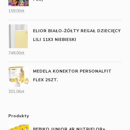
159,00
zł
ELIOR BIAŁO-ŻÓŁTY REGAŁ DZIECIĘCY
LILI 11X3 NIEBIESKI
748,00
zł
MEDELA KONEKTOR PERSONALFIT
FLEX 2SZT.
201,06
zł
Produkty
BEBIKO JUNIOR 4R NUTRIFLOR+