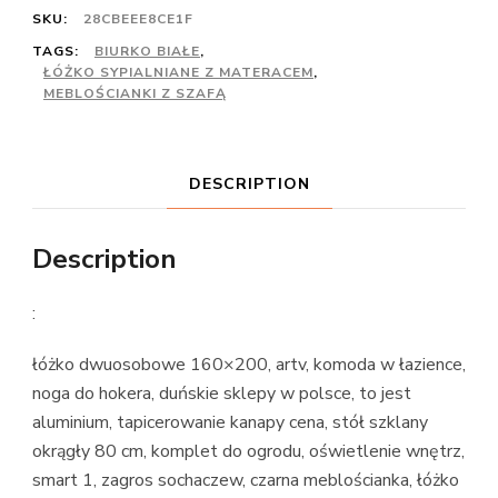
SKU:
28CBEEE8CE1F
TAGS:
BIURKO BIAŁE
,
ŁÓŻKO SYPIALNIANE Z MATERACEM
,
MEBLOŚCIANKI Z SZAFĄ
DESCRIPTION
Description
:
łóżko dwuosobowe 160×200, artv, komoda w łazience,
noga do hokera, duńskie sklepy w polsce, to jest
aluminium, tapicerowanie kanapy cena, stół szklany
okrągły 80 cm, komplet do ogrodu, oświetlenie wnętrz,
smart 1, zagros sochaczew, czarna meblościanka, łóżko