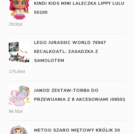
KINDI KIDS MINI LALECZKA LIPPY LULU
50100
29,00
zł
LEGO JURASSIC WORLD 76947
KECALKOATL: ZASADZKA Z
SAMOLOTEM
175,49
zł
JANOD ZESTAW-TORBA DO
PRZEWIJANIA Z 8 AKCESORIAMI J06501
94,50
zł
METOO SZARO MIĘTOWY KRÓLIK 30