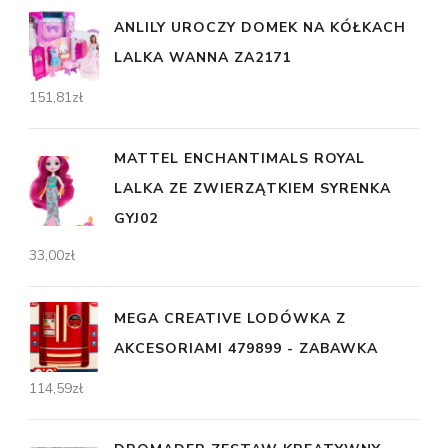
ANLILY UROCZY DOMEK NA KÓŁKACH
LALKA WANNA ZA2171
151,81
zł
MATTEL ENCHANTIMALS ROYAL
LALKA ZE ZWIERZĄTKIEM SYRENKA
GYJ02
33,00
zł
MEGA CREATIVE LODÓWKA Z
AKCESORIAMI 479899 - ZABAWKA
114,59
zł