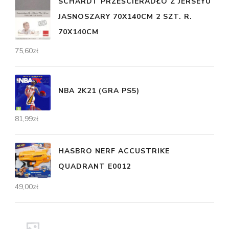
SCHARDT PRZEŚCIERADŁO Z JERSEYU
JASNOSZARY 70X140CM 2 SZT. R.
70X140CM
75,60
zł
NBA 2K21 (GRA PS5)
81,99
zł
HASBRO NERF ACCUSTRIKE
QUADRANT E0012
49,00
zł