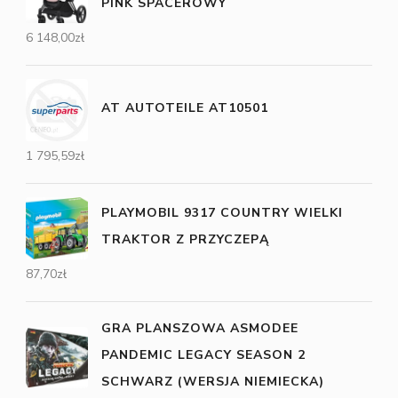
PINK SPACEROWY
6 148,00
zł
AT AUTOTEILE AT10501
1 795,59
zł
PLAYMOBIL 9317 COUNTRY WIELKI
TRAKTOR Z PRZYCZEPĄ
87,70
zł
GRA PLANSZOWA ASMODEE
PANDEMIC LEGACY SEASON 2
SCHWARZ (WERSJA NIEMIECKA)