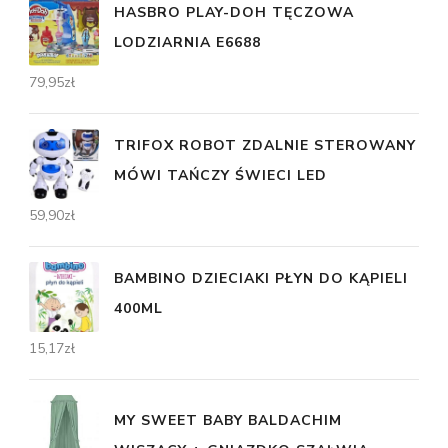
HASBRO PLAY-DOH TĘCZOWA
LODZIARNIA E6688
79,95
zł
TRIFOX ROBOT ZDALNIE STEROWANY
MÓWI TAŃCZY ŚWIECI LED
59,90
zł
BAMBINO DZIECIAKI PŁYN DO KĄPIELI
400ML
15,17
zł
MY SWEET BABY BALDACHIM