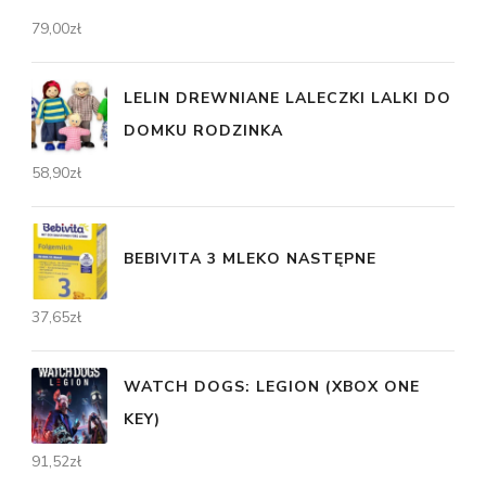
79,00
zł
LELIN DREWNIANE LALECZKI LALKI DO
DOMKU RODZINKA
58,90
zł
BEBIVITA 3 MLEKO NASTĘPNE
37,65
zł
WATCH DOGS: LEGION (XBOX ONE
KEY)
91,52
zł