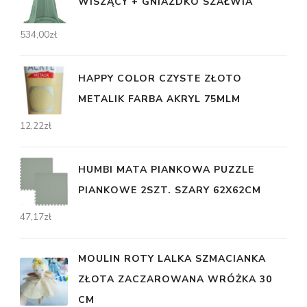
WISZĄCY + GNIAZDKO SZAŁWIA
534,00
zł
HAPPY COLOR CZYSTE ZŁOTO
METALIK FARBA AKRYL 75MLM
12,22
zł
HUMBI MATA PIANKOWA PUZZLE
PIANKOWE 2SZT. SZARY 62X62CM
47,17
zł
MOULIN ROTY LALKA SZMACIANKA
ZŁOTA ZACZAROWANA WRÓŻKA 30
CM