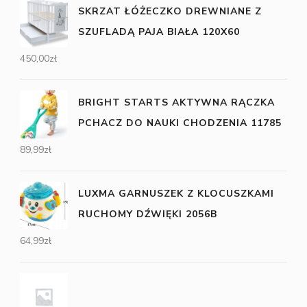
SKRZAT ŁÓŻECZKO DREWNIANE Z
SZUFLADĄ PAJA BIAŁA 120X60
450,00
zł
BRIGHT STARTS AKTYWNA RĄCZKA
PCHACZ DO NAUKI CHODZENIA 11785
89,99
zł
LUXMA GARNUSZEK Z KLOCUSZKAMI
RUCHOMY DŹWIĘKI 2056B
64,99
zł