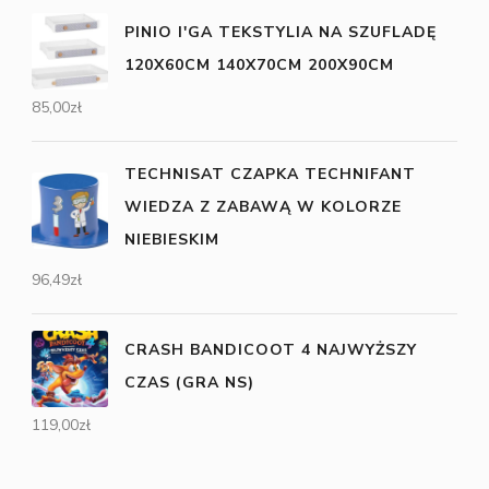
PINIO I'GA TEKSTYLIA NA SZUFLADĘ
120X60CM 140X70CM 200X90CM
85,00
zł
TECHNISAT CZAPKA TECHNIFANT
WIEDZA Z ZABAWĄ W KOLORZE
NIEBIESKIM
96,49
zł
CRASH BANDICOOT 4 NAJWYŻSZY
CZAS (GRA NS)
119,00
zł