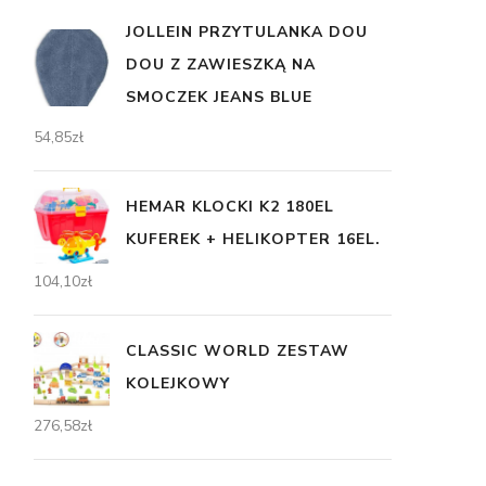
JOLLEIN PRZYTULANKA DOU
DOU Z ZAWIESZKĄ NA
SMOCZEK JEANS BLUE
54,85
zł
HEMAR KLOCKI K2 180EL
KUFEREK + HELIKOPTER 16EL.
104,10
zł
CLASSIC WORLD ZESTAW
KOLEJKOWY
276,58
zł