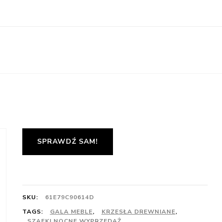
SPRAWDŹ SAM!
SKU:
61E79C90614D
TAGS:
GALA MEBLE
,
KRZESŁA DREWNIANE
,
SZAFKI NOCNE WYPRZEDAŻ
,