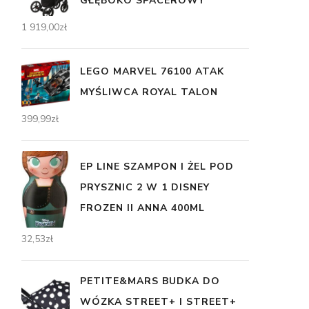
GŁĘBOKO SPACEROWY
1 919,00
zł
LEGO MARVEL 76100 ATAK
MYŚLIWCA ROYAL TALON
399,99
zł
EP LINE SZAMPON I ŻEL POD
PRYSZNIC 2 W 1 DISNEY
FROZEN II ANNA 400ML
32,53
zł
PETITE&MARS BUDKA DO
WÓZKA STREET+ I STREET+