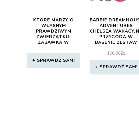
KTÓRE MARZY O
BARBIE DREAMHOU
WŁASNYM
ADVENTURES
PRAWDZIWYM
CHELSEA WAKACYJ
ZWIERZĄTKU.
PRZYGODA W
ZABAWKA W
BASENIE ZESTAW
CAŁOŚCI JEST
GTM85
106,90
ZŁ
PLUSZOWA W
BRĄZOWYM
SPRAWDŹ SAM!
KOLORZE Z BIAŁYMI
SPRAWDŹ SAM!
USZKAMI. KRÓLICZEK
KICA DO PRZODU
WYDAJĄC KRÓLICZE
ODGŁOSY