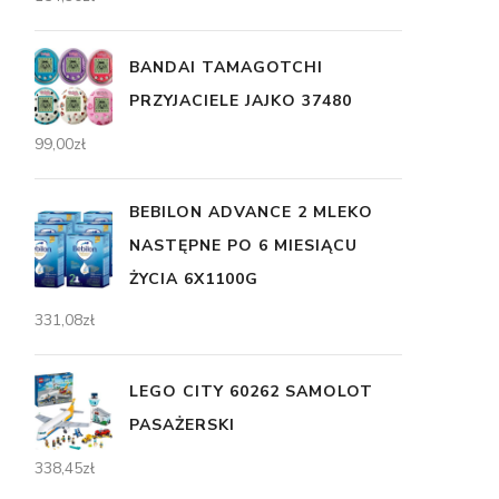
BANDAI TAMAGOTCHI
PRZYJACIELE JAJKO 37480
99,00
zł
BEBILON ADVANCE 2 MLEKO
NASTĘPNE PO 6 MIESIĄCU
ŻYCIA 6X1100G
331,08
zł
LEGO CITY 60262 SAMOLOT
PASAŻERSKI
338,45
zł