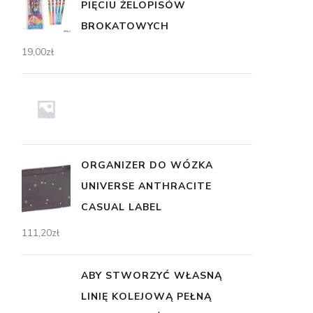
PIĘCIU ŻELOPISÓW
BROKATOWYCH
19,00
zł
ORGANIZER DO WÓZKA
UNIVERSE ANTHRACITE
CASUAL LABEL
111,20
zł
ABY STWORZYĆ WŁASNĄ
LINIĘ KOLEJOWĄ PEŁNĄ