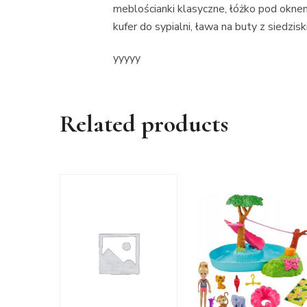
meblościanki klasyczne, łóżko pod okne
kufer do sypialni, ława na buty z siedzis
yyyyy
Related products