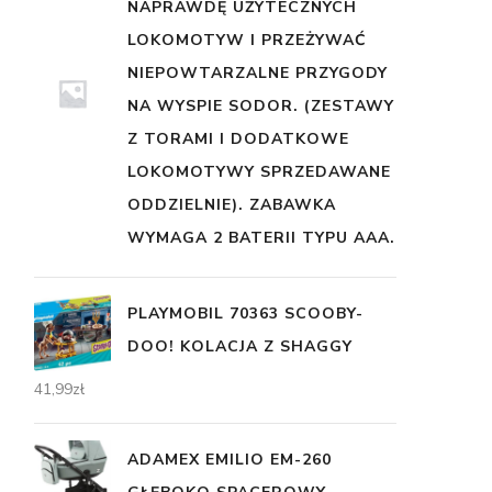
NAPRAWDĘ UŻYTECZNYCH
LOKOMOTYW I PRZEŻYWAĆ
NIEPOWTARZALNE PRZYGODY
NA WYSPIE SODOR. (ZESTAWY
Z TORAMI I DODATKOWE
LOKOMOTYWY SPRZEDAWANE
ODDZIELNIE). ZABAWKA
WYMAGA 2 BATERII TYPU AAA.
PLAYMOBIL 70363 SCOOBY-
DOO! KOLACJA Z SHAGGY
41,99
zł
ADAMEX EMILIO EM-260