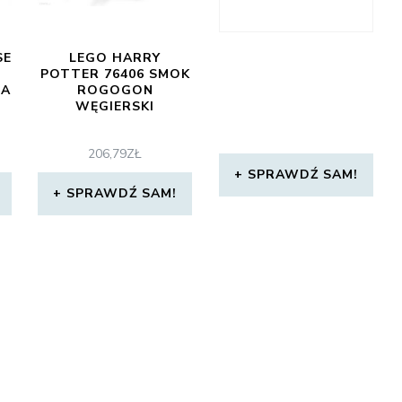
SE
LEGO HARRY
POTTER 76406 SMOK
NA
ROGOGON
WĘGIERSKI
206,79
ZŁ
SPRAWDŹ SAM!
SPRAWDŹ SAM!